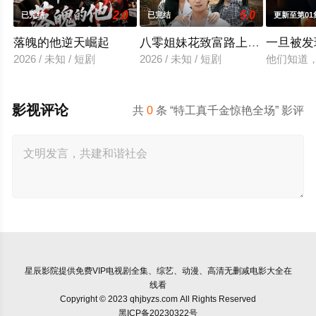
2.0
5.0
已完结
已完结
更新至第01
落魄的他逆天崛起
八零姐妹花致富路上捡个他
一旦被发
2026 / 未知 / 短剧
2026 / 未知 / 短剧
他们知道
影视评论
共
0
条 “特工真千金惊艳全场” 影评
星辰影院
提供免费VIP电视剧全集、综艺、动漫、高清无删减电影大全在
线看
Copyright © 2023 qhjbyzs.com All Rights Reserved
黑ICP备20230322号