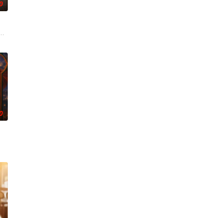
0
成复仇的受害者；临终前与遗憾和
奇失窃，戏班主横尸戏台，将冷血少帅许又安与昆曲名伶荣筱楠推向不死
0