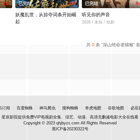
2.0
已完结
4.0
已完结
5.
妖魔乱世，从掠夺词条开始崛
听见你的声音
起
2026 / 未知 / 短剧
2026 / 未知 / 短剧
共
0
条 “深山绝命老猫猴” 
S订阅
百度蜘蛛
神马爬虫
搜狗蜘蛛
奇虎地图
谷歌地图
必应
星辰影院
提供免费VIP电视剧全集、综艺、动漫、高清无删减电影大全在线看
Copyright © 2023 qhjbyzs.com All Rights Reserved
黑ICP备20230322号