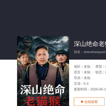
深山绝命老
别名：shenshanjuemi
地区：
未知
类型：
语言：
未知
状态：
导演：
未知
主演：
6.3
更新时间：
2026-05-
在线观看
