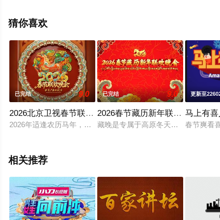
完结），手机免费观看高清未删减完整版综艺节目就上星
辰电影院，更多剧情信息可移步至豆瓣综艺、电视猫或剧
猜你喜欢
情网等平台了解。
9.0
9.0
已完结
已完结
更新至2260
2026北京卫视春节联欢晚会
2026春节藏历新年联欢晚会
马上有喜
2026年适逢农历马年，骏马作为寓意吉祥、奋进与成功的文化
藏晚是专属于高原冬天的年味，是承载
春节爽看
相关推荐