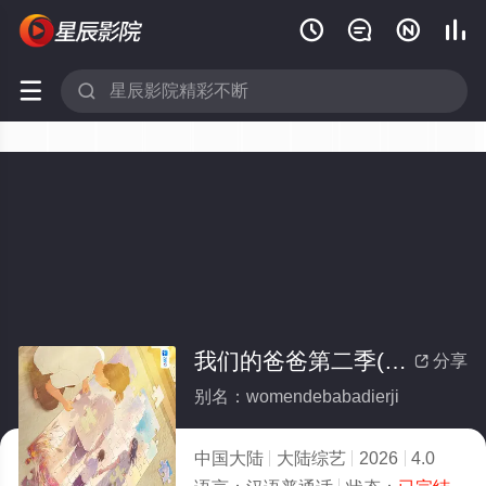






我们的爸爸第二季(全集)
分享

别名：womendebabadierji
中国大陆
大陆综艺
2026
4.0