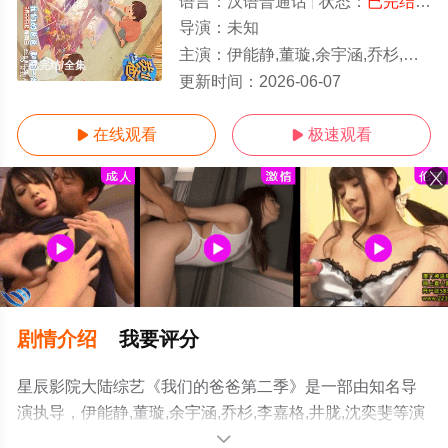
语言：
汉语普通话
状态：
已完结
- 
导演：
未知
主演：
伊能静,董璇,余宇涵,乔杉,李嘉格,井胧,沈奕斐
已完结/全集
更新时间：
2026-06-07
在线观看
极速观看


剧情介绍
我要评分
星辰影院大陆综艺《我们的爸爸第二季》是一部由知名导
演执导，伊能静,董璇,余宇涵,乔杉,李嘉格,井胧,沈奕斐等演
员精彩演绎的中国大陆综艺节目，大结局剧情已揭晓（已
