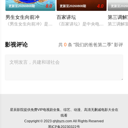
8.0
4.0
更新至20260808期
更新至20260808期
更新至2026
男生女生向前冲
百家讲坛
第三调解
《男生女生向前冲》是安徽卫视一档大型户外竞技类真人秀节目
《百家讲坛》是中央电视台科教频道（CC
第三调解
影视评论
共
0
条 “我们的爸爸第二季” 影评
星辰影院
提供免费VIP电视剧全集、综艺、动漫、高清无删减电影大全在
线看
Copyright © 2023 qhjbyzs.com All Rights Reserved
黑ICP备20230322号