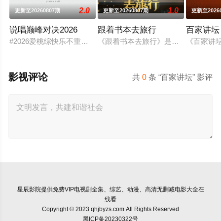
2.0
1.0
更新至20260807期
更新至20260807期
更新至2026
说唱巅峰对决2026
跟着书本去旅行
百家讲坛
#2026爱桃综快乐不重样# #说唱十周年巅峰对决#全新升级归
《跟着书本去旅行》是一档体验式文
《百家讲坛
影视评论
共
0
条 “百家讲坛” 影评
星辰影院
提供免费VIP电视剧全集、综艺、动漫、高清无删减电影大全在
线看
Copyright © 2023 qhjbyzs.com All Rights Reserved
黑ICP备20230322号