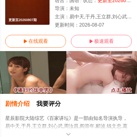
语言：
国语
状态：
更新至20260807期
导演：
未知
主演：
易中天,于丹,王立群,刘心武,周汝昌,阎崇年,郦波,钱文忠,葛剑雄,蒙曼,纪连海,赵晓岚,马未都,袁腾
更新至20260807期
更新时间：
2026-08-07
在线观看
极速观看


剧情介绍
我要评分
星辰影院大陆综艺《百家讲坛》是一部由知名导演执导，
易中天,于丹,王立群,刘心武,周汝昌,阎崇年,郦波,钱文忠,葛
剑雄,蒙曼,纪连海,赵晓岚,马未都,袁腾飞,周国平,孔庆东,鲍
