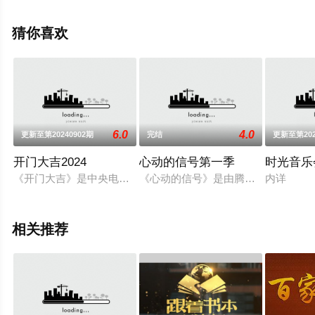
鹏山,曾仕强,王蒙等演员精彩演绎的大陆综艺节目，手机免
费观看高清未删减完整版综艺节目就上星辰电影院，更多
猜你喜欢
剧情信息可移步至豆瓣综艺、电视猫或剧情网等平台了
解。
6.0
4.0
更新至第20240902期
完结
更新至第202
开门大吉2024
心动的信号第一季
时光音乐
《开门大吉》是中央电视台全新推出的大型益智游戏类综艺节目，
《心动的信号》是由腾讯视频推出的
内详
相关推荐