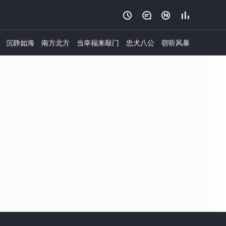




沉静如海
南方北方
当幸福来敲门
忠犬八公
窃听风暴