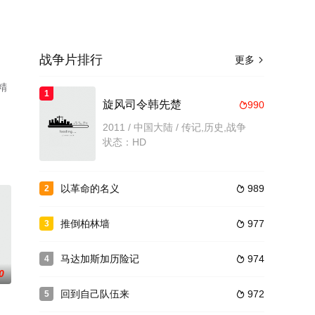
战争片排行
更多

精
1
了
旋风司令韩先楚
990

2011 / 中国大陆 / 传记,历史,战争
状态：HD
以革命的名义
989
2

推倒柏林墙
977
3

马达加斯加历险记
974
4

0
回到自己队伍来
972
5
