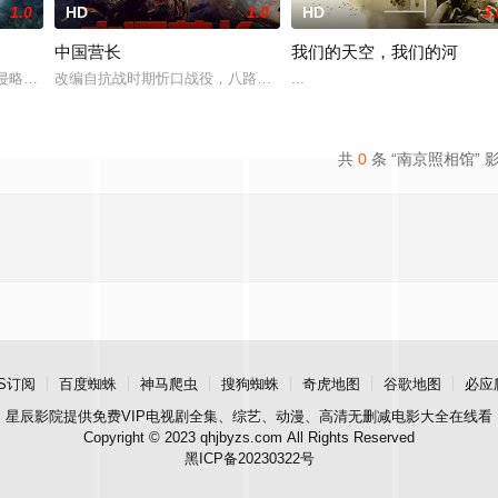
1.0
HD
1.0
HD
3.
中国营长
我们的天空，我们的河
大接力》。《军属》讲述解放军军官侯泽
军侵略军攻破广州，饱经鸦片毒害的百姓活在至暗时刻。萧岗士绅何玉成（
改编自抗战时期忻口战役，八路军抗日英雄赵崇德率部夜袭日军阳明堡
...
共
0
条 “南京照相馆” 
S订阅
百度蜘蛛
神马爬虫
搜狗蜘蛛
奇虎地图
谷歌地图
必应
星辰影院
提供免费VIP电视剧全集、综艺、动漫、高清无删减电影大全在线看
Copyright © 2023 qhjbyzs.com All Rights Reserved
黑ICP备20230322号