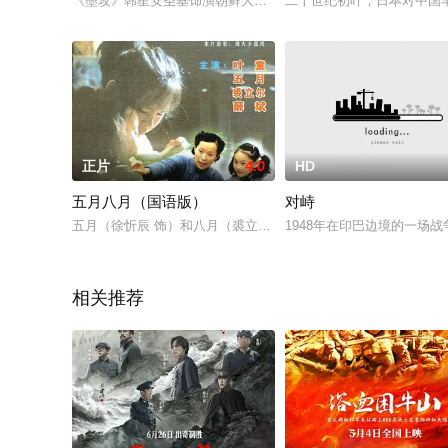
《墨攻》韩星安圣基饰演朝鲜大王世宗，讲述韩国人引以为傲的
二十世纪初叶，日本对中国
正片
4.0
HD
五月八月（国语版）
对峙
五月（徐忻辰 饰）和八月（裘立尔 饰）是一对感情十分要好的
1948年在印巴边境的一场
相关推荐