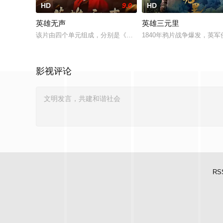
HD
9.0
HD
英雄无声
英雄三元里
该片由四个单元组成，分别是《军属》《遗嘱》《抉择》《生命
1840年鸦片战争爆发，英
影视评论
RS