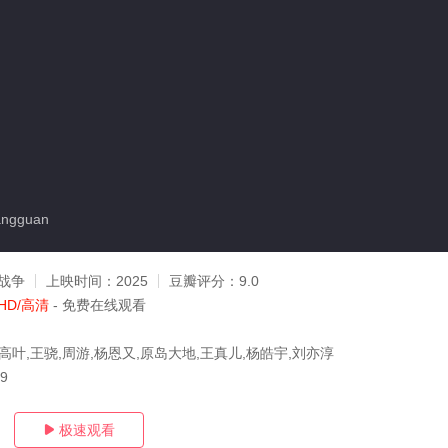
angguan
战争
上映时间：
2025
豆瓣评分：
9.0
HD/高清
- 免费在线观看
高叶,王骁,周游,杨恩又,原岛大地,王真儿,杨皓宇,刘亦淳
29
极速观看
