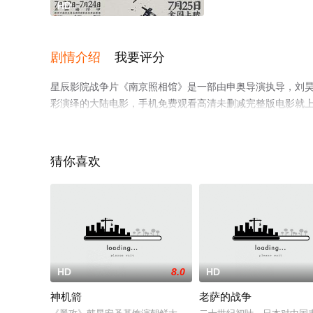
HD
剧情介绍
我要评分
星辰影院战争片《南京照相馆》是一部由申奥导演执导，刘昊然,
彩演绎的大陆电影，手机免费观看高清未删减完整版电影就
解。
猜你喜欢
HD
8.0
HD
神机箭
老萨的战争