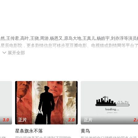
王传君,高叶,王骁,周游,杨恩又,原岛大地,王真儿,杨皓宇,刘亦淳等演员
上星辰电影院，更多剧情信息可移步至豆瓣电影、电视猫或剧情网等平台
展开全部

3.0
正片
2.0
正片
2.
星条旗永不落
黄鸟