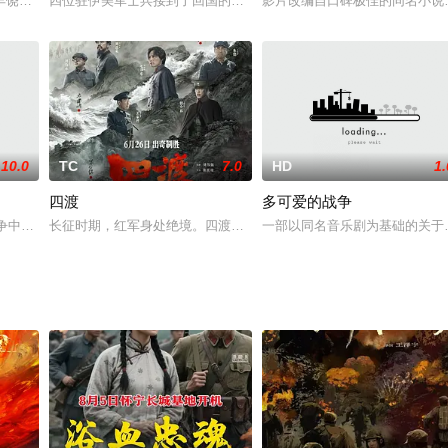
军事发明之一，能够连发上百支箭的「神
丰饶的矿产和资源垂涎已久，不惜悍然发动侵略战争，占领中国东北地区，疯
四位驻伊美军士兵接到了回国的调令，然而，一次恐怖性炸弹袭击，
影片改编自口碑极佳的同名小说，
10.0
TC
7.0
HD
1.
四渡
多可爱的战争
姐妹，从小生活在温暖的家庭之中，日
战争中，两个阵营的两个普通小兵相遇在一间小茅屋里。为了各自的战争理
长征时期，红军身处绝境。四渡赤水堪称红军的绝地反击之战。在毛泽
一部以同名音乐剧为基础的关于