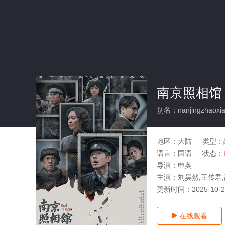
南京照相馆
别名：nanjingzhaoxi
地区：
大陆
类型：
语言：
国语
状态：
导演：
申奥
主演：
刘昊然,王传君,
更新时间：
2025-10-
在线观看
