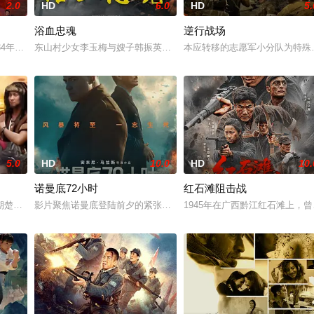
2.0
HD
6.0
HD
5.
浴血忠魂
逆行战场
毛泽东（刘烨 饰）的带领下，红军一
34年中央苏区第五次反围剿失败，红六军团奉命西征，进入贵州石阡，一
东山村少女李玉梅与嫂子韩振英冒死救助八路军伤员，全村人以血肉之躯
本应转移的志愿军小分队为特殊
5.0
HD
10.0
HD
10.
诺曼底72小时
红石滩阻击战
者”罗盛教的真实事迹改编。
期楚将庄蹻入滇，在云南境内与各民族进行友好交流与融合，共建边疆历史佳
影片聚焦诺曼底登陆前夕的紧张局势，围绕盟军远征军最高司令部首席
1945年在广西黔江红石滩上，