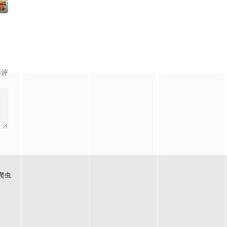
0
机场并炸毁24架敌机，最终在掩
影评
爬虫