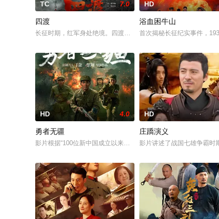
TC
7.0
HD
四渡
浴血困牛山
长征时期，红军身处绝境。四渡赤水堪称红军的绝地反击之战。在
首次揭秘长征纪实事件，19
HD
4.0
HD
勇者无疆
庄蹻演义
影片根据“100位新中国成立以来感动中国人物”之一，“最美奋斗
影片讲述了战国七雄争霸时