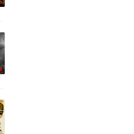
0
守护根据地，用 “军民一心”
任务逆行重返战场，为完成使命与强敌血战几近全军覆没。
0
气象学家詹姆斯·斯塔格上小校（
曾发生过一场以少胜多、以弱胜强的战役，面对300多名的日军精锐