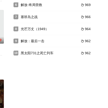
改变了他们的命运。军用卡车司机凡
讲述一位年纪稍长(康伯巴奇饰，书中该角色21岁)的军人，为了守
解放·终局营救
969
6

塞班岛之战
966
7

光芒万丈（1949）
964
8

0
解放：最后一击
962
9

黑太阳731之死亡列车
962
10

东（刘烨 饰）的带领下，红军一
第一次世界大战的电影，描述了“战争游戏”，主要集中在一个家庭的成