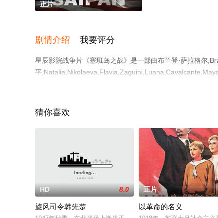
正片
剧情介绍
我要评分
星辰影院战争片《塞班岛之战》是一部由布兰登·萨拉格尔,Brand
平,Natalia,Nikolaeva,Flavia,Zaguini,Luana,C
影就上星辰电影院，更多剧情信息可移步至豆瓣电影、电视
猜你喜欢
HD
8.0
正片
旋风司令韩先楚
以革命的名义