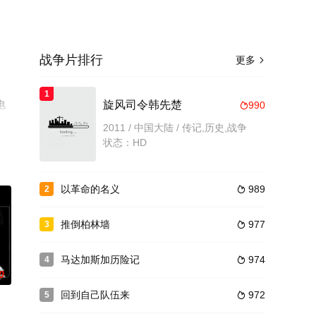
战争片排行
更多

1
电
旋风司令韩先楚
990

2011 / 中国大陆 / 传记,历史,战争
状态：HD
以革命的名义
989
2

推倒柏林墙
977
3

马达加斯加历险记
974
4

0
回到自己队伍来
972
5
