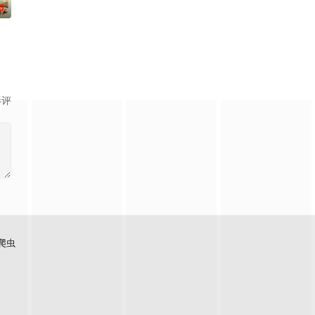
0
机场并炸毁24架敌机，最终在掩
影评
爬虫