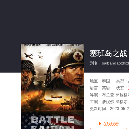
塞班岛之战
别名：saibandaozhiz
地区：
泰国
类型：
语言：
英语
状态：
导演：
布兰登·萨拉格尔,B
主演：
詹妮佛·温格尔,德瓦尼·
更新时间：
2023-05-
在线观看
