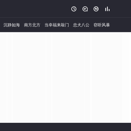




沉静如海
南方北方
当幸福来敲门
忠犬八公
窃听风暴