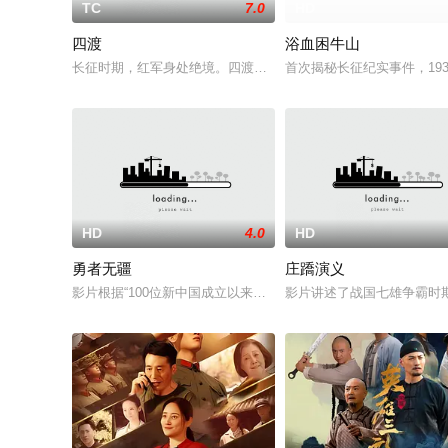
TC
7.0
HD
四渡
浴血困牛山
长征时期，红军身处绝境。四渡赤水堪称红军的绝地反击之战。在
首次揭秘长征纪实事件，19
HD
4.0
HD
勇者无疆
庄蹻演义
影片根据“100位新中国成立以来感动中国人物”之一，“最美奋斗
影片讲述了战国七雄争霸时