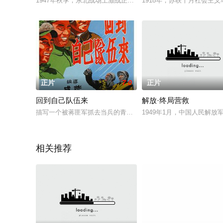
1947年秋季，东北战场上激战正酣，东北民主联军已经由之前的
1918年，苏联十月社会主
正片
7.0
正片
回到自己队伍来
解放·终局营救
描写一个被蒋匪军抓去当兵的青年农民，看到蒋匪军残暴作恶并
1949年1月，中国人民解
相关推荐