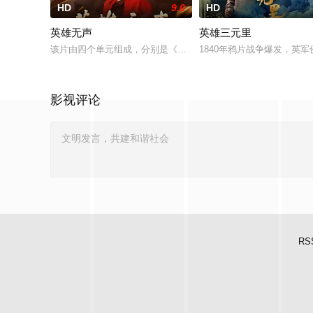
HD
9.0
HD
英雄无声
英雄三元里
该片由四个单元组成，分别是《军属》《遗嘱》《抉择》《生命
1840年鸦片战争爆发，英
影视评论
RS