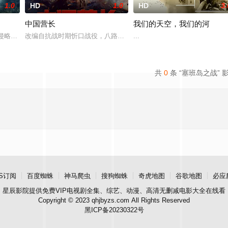
1.0
HD
1.0
HD
3.
中国营长
我们的天空，我们的河
大接力》。《军属》讲述解放军军官侯泽
军侵略军攻破广州，饱经鸦片毒害的百姓活在至暗时刻。萧岗士绅何玉成（
改编自抗战时期忻口战役，八路军抗日英雄赵崇德率部夜袭日军阳明堡
...
共
0
条 “塞班岛之战” 
S订阅
百度蜘蛛
神马爬虫
搜狗蜘蛛
奇虎地图
谷歌地图
必应
星辰影院
提供免费VIP电视剧全集、综艺、动漫、高清无删减电影大全在线看
Copyright © 2023 qhjbyzs.com All Rights Reserved
黑ICP备20230322号