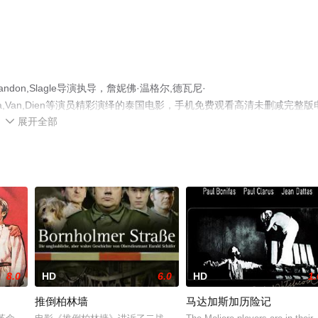
on,Slagle导演执导，詹妮佛·温格尔,德瓦尼·
avalcante,Maya,Van,Dien等演员精彩演绎的泰国电影，手机免费观看高清未删减完整版
展开全部
猫或剧情网等平台了解。

8.0
HD
6.0
HD
1.
推倒柏林墙
马达加斯加历险记