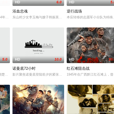
2.0
HD
6.0
HD
5.
浴血忠魂
逆行战场
毛泽东（刘烨 饰）的带领下，红军一
34年中央苏区第五次反围剿失败，红六军团奉命西征，进入贵州石阡，一
东山村少女李玉梅与嫂子韩振英冒死救助八路军伤员，全村人以血肉之躯
本应转移的志愿军小分队为特殊
5.0
HD
10.0
HD
10.
诺曼底72小时
红石滩阻击战
者”罗盛教的真实事迹改编。
期楚将庄蹻入滇，在云南境内与各民族进行友好交流与融合，共建边疆历史佳
影片聚焦诺曼底登陆前夕的紧张局势，围绕盟军远征军最高司令部首席
1945年在广西黔江红石滩上，