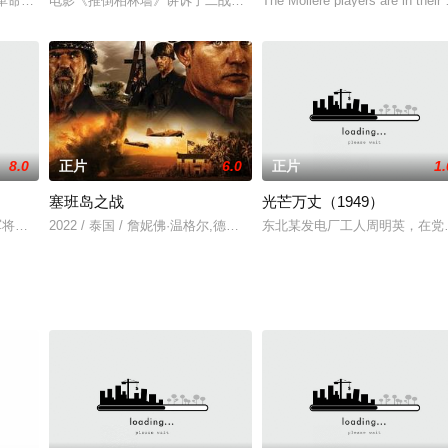
战略防御转入到了战略反攻当中。蒋
义革命刚胜利不久，红军战士萨维列夫去莫斯科途中，在一个小车站上被反
电影《推倒柏林墙》讲诉了二战后德国分裂，建了柏林墙，被分成了
The Moliere players are in their
8.0
正片
6.0
正片
1.
塞班岛之战
光芒万丈（1949）
在父亲的影响下，提高阶级觉悟终于回到
放军将国民党 50 万军队围困于平津地区，总攻在即。是否能和平解放
2022 / 泰国 / 詹妮佛·温格尔,德瓦尼·平,Natalia,Nikolaeva,Flavia,Zagui
东北某发电厂工人周明英，在党