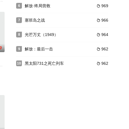
东德西德，柏林墙从而阻隔东西柏林
 dressing room
解放·终局营救
969
6

塞班岛之战
966
7

光芒万丈（1949）
964
8

0
解放：最后一击
962
9

黑太阳731之死亡列车
962
10

ni
的领导下，团结工人同志们，克服一切困难，发挥高度的创造性，揭露敌