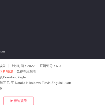
han
战争
上映时间：
2022
豆瓣评分：
6.0
正片/高清
- 免费在线观看
randon,Slagle
平,Natalia,Nikolaeva,Flavia,Zaguini,Luan
25
极速观看
