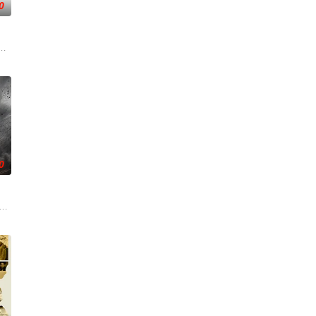
0
守护根据地，用 “军民一心”
任务逆行重返战场，为完成使命与强敌血战几近全军覆没。
0
气象学家詹姆斯·斯塔格上小校（
曾发生过一场以少胜多、以弱胜强的战役，面对300多名的日军精锐