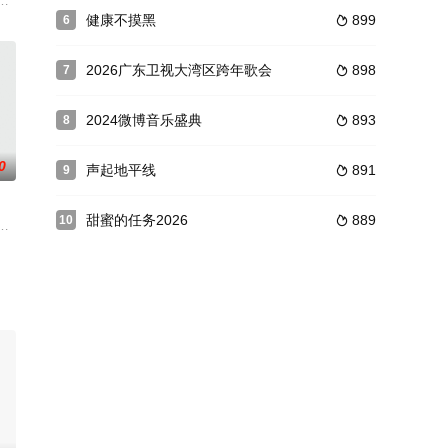
找救命良方的硬核故事。
验观察类节目，少年体验官参与三天两夜的沉浸式职场体验，由BOSS
健康不摸黑
899
6

2026广东卫视大湾区跨年歌会
898
7

2024微博音乐盛典
893
8

0
声起地平线
891
9

甜蜜的任务2026
889
10

场生存真人秀节目。从30个青年
“2015最美和声”（简称《最美和声》）于北京举行新闻发布会。