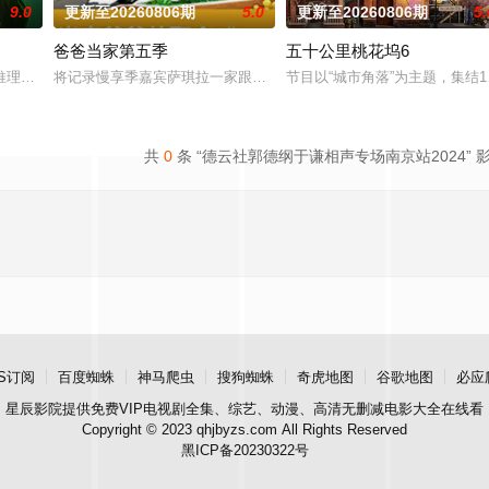
9.0
更新至20260806期
5.0
更新至20260806期
5.
爸爸当家第五季
五十公里桃花坞6
推理游戏综艺。由刘宇宁、金靖、张凌赫、丁程鑫、周柯宇组成的玩家团将共
将记录慢享季嘉宾萨琪拉一家跟随导演组“回访”其他三组家庭，开启
节目以“城市角落”为主题，集结
共
0
条 “德云社郭德纲于谦相声专场南京站2024” 
S订阅
百度蜘蛛
神马爬虫
搜狗蜘蛛
奇虎地图
谷歌地图
必应
星辰影院
提供免费VIP电视剧全集、综艺、动漫、高清无删减电影大全在线看
Copyright © 2023 qhjbyzs.com All Rights Reserved
黑ICP备20230322号