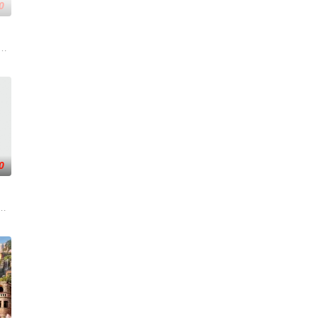
0
一道都值得期待，已经盼着开宴瞬间
造内娱首个新人演员成长训练营，优胜者将有机会获得优酷头部古装大剧
0
，告别无效拉扯，走进心动小屋，
乐解压为核心基调，开启“地球团”的快乐旅程。节目路线将继续延着地