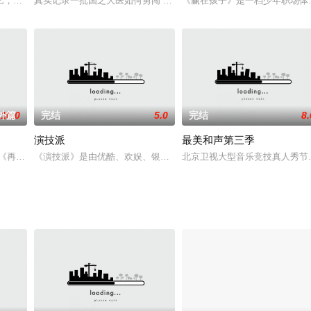
，本季专注“烧烤”主题，由苏醒、杜海涛两位“饭搭子”作为本季主MC
真实记录一批国之大医如何勇闯“无人区”、敢捅“天花板”，为患者寻
《赢在孩子》是一档少年职场体
番外篇
10.0
完结
5.0
完结
8.
演技派
最美和声第三季
秀《再见爱人》第三季，面向全国启动招募，面临「情感困境」的夫妻，或已
《演技派》是由优酷、欢娱、银河酷娱联合出品的国内首档年轻演员片
北京卫视大型音乐竞技真人秀节目
通过国民热议的现象级文化事件，着