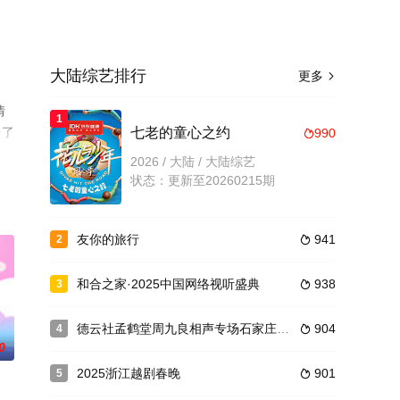
大陆综艺排行
更多

情
1
台了
七老的童心之约
990

2026 / 大陆 / 大陆综艺
状态：更新至20260215期
友你的旅行
941
2

和合之家·2025中国网络视听盛典
938
3

德云社孟鹤堂周九良相声专场石家庄站2025
904
4

0
2025浙江越剧春晚
901
5
