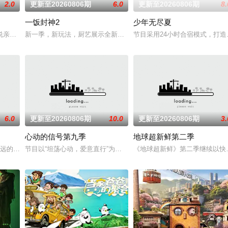
2.0
更新至20260806期
6.0
更新至20260806期
8.
一饭封神2
少年无尽夏
，区别于所有同类的节目，特别设置男女
说亲情。第三调解室是国内第一档具有法律效力的排解矛盾、化解纠纷的电视
新一季，新玩法，厨艺展示全新升级！厨神级的美味将持续上演，每
节目采用24小时合宿模式，打
6.0
更新至20260806期
10.0
更新至20260806期
3.
心动的信号第九季
地球超新鲜第二季
日开播的讲座式栏目，栏目宗
最远的大陆腹地，他们只有一辆车和一车椰子们，通过在途径补给站完成挑战
节目以“坦荡心动，爱意直行”为核心主题，聚焦真诚直白的新式恋爱
《地球超新鲜》第二季继续以快