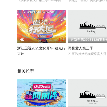
《乐队的夏天》第三季2023年回归！我们不见不散！
节目是一档城市美食探索综艺
HD
5.0
更新至第20231129期
浙江卫视2025文化开年·追光行
再见爱人第三季
大运
芒果TV婚姻纪实观察真人
在大运河申遗十周年之际，《2025追光行大运》以大运河为引，
相关推荐