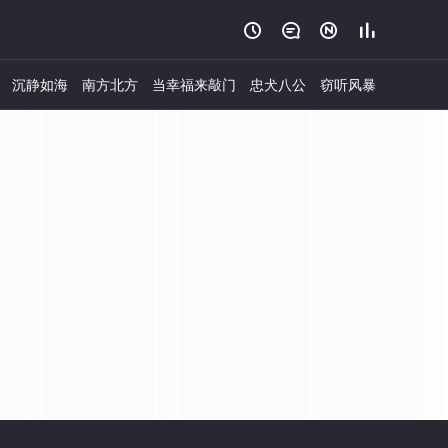




沉静如海
南方北方
当幸福来敲门
忠犬八公
窃听风暴