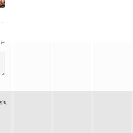
0
一场温暖大家庭的串门之旅，全方
15位多元坞民通过21天的共同生活与亲手建造，探索"
影评
爬虫