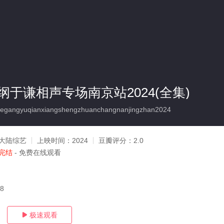
于谦相声专场南京站2024(全集)
angyuqianxiangshengzhuanchangnanjingzhan2024
大陆综艺
上映时间：
2024
豆瓣评分：
2.0
完结
- 免费在线观看
08
极速观看
