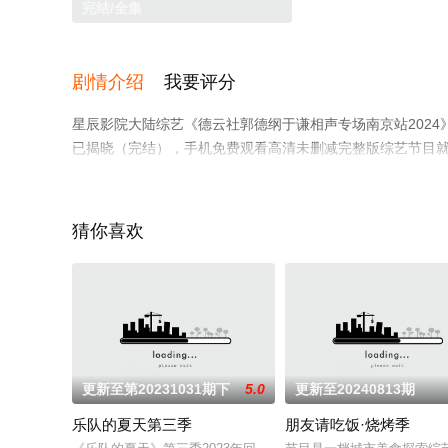
完结/全集
剧情介绍
我要评分
星辰影院大陆综艺《德云社郭德纲于谦相声专场南京站202
已揭晓（完结），手机免费观看高清未删减完整版综艺节目
解。
猜你喜欢
更新至第20231031期下
5.0
更新至20240813期
乐队的夏天第三季
朋友请吃饭·烧烤季