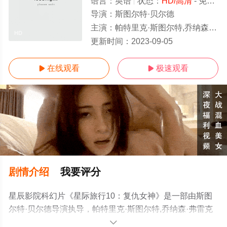
语言：
英语
状态：
HD/高清
- 免费在线观看
导演：
斯图尔特·贝尔德
主演：
帕特里克·斯图尔特,乔纳森·弗雷克斯,布伦特·斯皮内,LeVar,Burton
HD
更新时间：
2023-09-05
在线观看
极速观看


剧情介绍
我要评分
星辰影院科幻片《星际旅行10：复仇女神》是一部由斯图
尔特·贝尔德导演执导，帕特里克·斯图尔特,乔纳森·弗雷克
斯,布伦特·斯皮内,LeVar,Burton等演员精彩演绎的美国电
