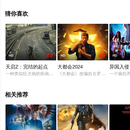
影，手机免费观看高清未删减完整版电影就上星辰电影
院，更多剧情信息可移步至豆瓣电影、电视猫或剧情网等
猜你喜欢
平台了解。
8.0
4.0
HD
HD
HD
天启Z：完结的起点
大都会2024
异国入侵
一种类似狂犬病的疾病在全球传播开来，将感染者变成极具攻击
《大都会》改编自古罗马的历史著作
一个疯狂
相关推荐