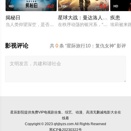
4.0
5.0
HD
HD
HD
揭秘日
星球大战：曼达洛人与古古
疾患
当人类仰望深空，是否有一个“它”也正在对望？一场关于外星文明
在秩序动荡的银河系，“最强奶爸”丁·
埃莉被来
影视评论
共
0
条 “星际旅行10：复仇女神” 影评
星辰影院
提供免费VIP电视剧全集、综艺、动漫、高清无删减电影大全在
线看
Copyright © 2023 qhjbyzs.com All Rights Reserved
黑ICP备20230322号