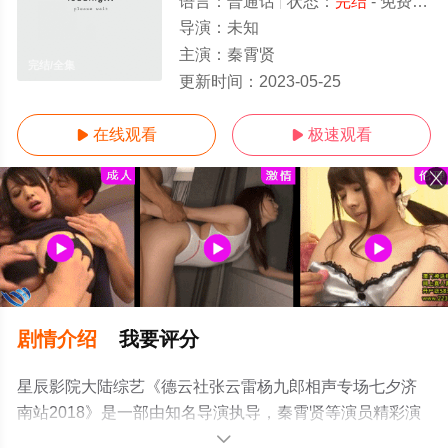
语言：
普通话
状态：
完结
- 免费在线观看
导演：
未知
主演：
秦霄贤
完结/全集
更新时间：
2023-05-25
在线观看
极速观看


剧情介绍
我要评分
星辰影院大陆综艺《德云社张云雷杨九郎相声专场七夕济
南站2018》是一部由知名导演执导，秦霄贤等演员精彩演
绎的内地综艺节目，大结局剧情已揭晓（完结），手机免
