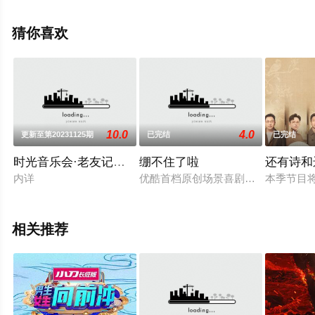
费观看高清未删减完整版综艺节目就上星辰电影院，更多
剧情信息可移步至豆瓣综艺、电视猫或剧情网等平台了
猜你喜欢
解。
10.0
4.0
更新至第20231125期
已完结
已完结
时光音乐会·老友记纯享版
绷不住了啦
还有诗和
内详
优酷首档原创场景喜剧治愈综艺《绷
本季节目
相关推荐