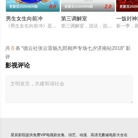
8.0
2.0
更新至20260806期
更新至20260806期
更新至2026
男生女生向前冲
第三调解室
一饭封神
《男生女生向前冲》是安徽卫视一档大型户外竞技类真人秀节目
第三调解室，说法，说理，说亲情。
新一季，
共
0
条 “德云社张云雷杨九郎相声专场七夕济南站2018” 影
评
影视评论
星辰影院
提供免费VIP电视剧全集、综艺、动漫、高清无删减电影大全在