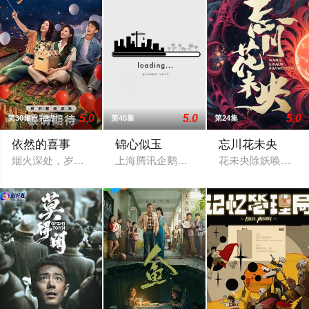
5.0
5.0
5.0
第30集已完结
第45集
第24集
依然的喜事
锦心似玉
忘川花未央
烟火深处，岁月生香。
上海腾讯企鹅影视担任出品的《锦心似玉
花未央除妖唤醒簪