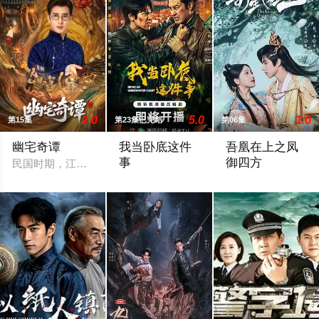
2.0
5.0
1.0
第15集
第23集已完结
第06集
幽宅奇谭
我当卧底这件
吾凰在上之凤
事
御四方
民国时期，江淮与迅哥组成说书班子，偶遇“白天人住屋，晚上鬼占
程序员李文刻意接近顾婷，利用顾炎女儿
改编自快看漫画作