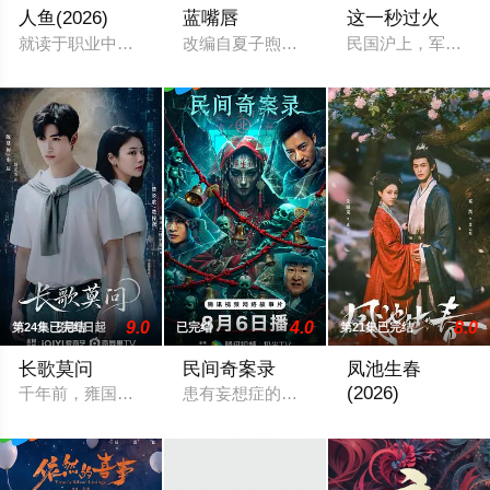
人鱼(2026)
蓝嘴唇
这一秒过火
就读于职业中学培训部的花季女生苏琳（黄杨钿甜 饰），虽自小
改编自夏子煦的小说《蓝嘴唇》。藤墨与伍
民国沪上，军阀幼
9.0
4.0
8.0
第24集已完结
已完结
第21集已完结
长歌莫问
民间奇案录
凤池生春
(2026)
千年前，雍国泥塑世家楚门因进贡的“十二生肖”离奇流血炸裂，
患有妄想症的警察张天盛遇上一起离奇的神
屠户女戚元是被掉