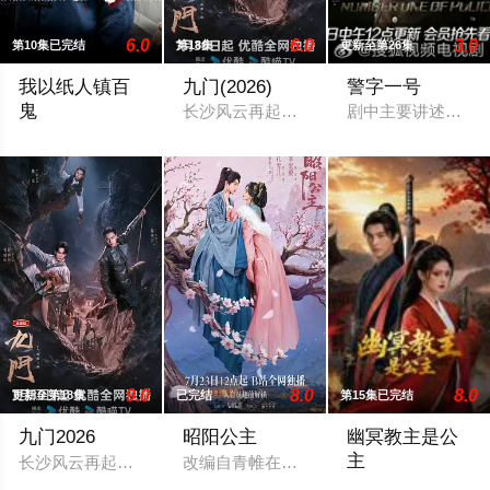
6.0
6.0
3.0
第10集已完结
第18集
更新至第26集
我以纸人镇百
九门(2026)
警字一号
鬼
长沙风云再起之时，张启山（陈伟霆 饰）
剧中主要讲述了以谷
苏木继承了失踪父亲留下的白事馆，本想低调扎纸维生，却因一
9.0
8.0
8.0
更新至第18集
已完结
第15集已完结
九门2026
昭阳公主
幽冥教主是公
主
长沙风云再起之时，张启山（陈伟霆 饰）与吴老狗（曾舜晞 饰）
改编自青帷在晋江文学城的小说《平阳公
乙亥年秋，云州骤