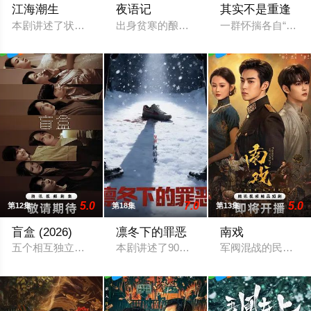
江海潮生
夜语记
其实不是重逢
本剧讲述了状元实业家张謇创办大生企业，实业报国的故事。甲
出身贫寒的酿酒师叶小唯遭遇爱人程桉、
一群怀揣各自“失
5.0
7.0
5.0
第12集
第18集
第13集
盲盒 (2026)
凛冬下的罪恶
南戏
五个相互独立，又彼此呼应的故事——用一场精心策划的“夏令营
本剧讲述了90年代末，怒河市刑侦支队在
军阀混战的民国奉