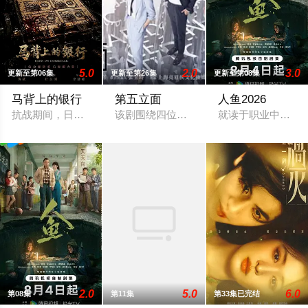
5.0
2.0
3.0
更新至第06集
更新至第26集
更新至第08集
马背上的银行
第五立面
人鱼2026
抗战期间，日伪政府强行推广、使用由“中国准备银行”发行的伪
该剧围绕四位建筑师展开，讲述了他们在
就读于职业中学培
2.0
5.0
6.0
第08集
第11集
第33集已完结