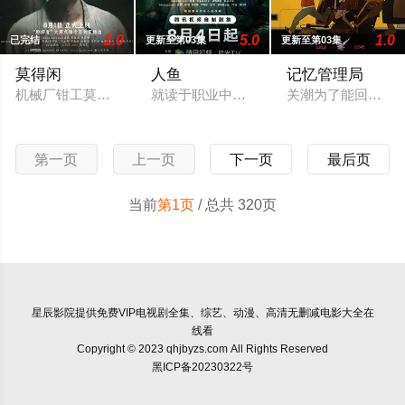
2.0
5.0
1.0
已完结
更新至第03集
更新至第03集
莫得闲
人鱼
记忆管理局
机械厂钳工莫得闲（肖战 饰）拖家带口随逃难队伍躲进山区，与
就读于职业中学培训部的花季女生苏琳（黄
关潮为了能回到过
第一页
上一页
下一页
最后页
当前
第1页
/ 总共 320页
星辰影院
提供免费VIP电视剧全集、综艺、动漫、高清无删减电影大全在
线看
Copyright © 2023 qhjbyzs.com All Rights Reserved
黑ICP备20230322号