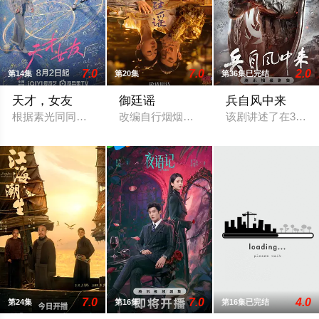
7.0
7.0
2.0
第14集
第20集
第36集已完结
天才，女友
御廷谣
兵自风中来
根据素光同同名小说改编。江逾白长大以后，林知夏忽然对他说：
改编自行烟烟的同名小说。孟廷辉，大平
该剧讲述了在396
7.0
7.0
4.0
第24集
第16集
第16集已完结