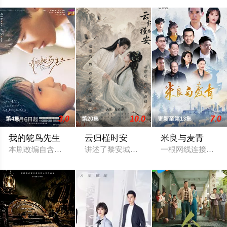
3.0
10.0
7.0
第4集
第20集
更新至第13集
我的鸵鸟先生
云归槿时安
米良与麦青
本剧改编自含胭的同名小说，讲述了邻家女孩庞倩（苏晓彤 饰）
讲述了黎安城大郡主棠溪槿与烈云峥之间
一根网线连接了中