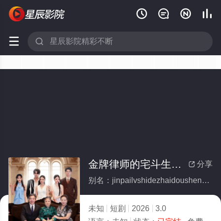






金牌律师的宅斗生存法则(全集)
分享

别名：jinpailvshidezhaidoushengcunfaze
未知
短剧
2026
3.0