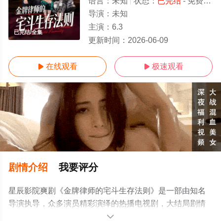
语言：
未知
状态：
已完结
- 免费在线观看
导演：
未知
主演：
6.3
已完结/全集
更新时间：
2026-06-09
在线观看
极速观看


剧情介绍
我要评分
星辰影院爽剧《金牌律师的宅斗生存法则》是一部由知名
导演执导，众多演员精彩演绎的热播电视剧，大结局剧情
已揭晓（已完结），手机免费观看高清未删减完整版电视
