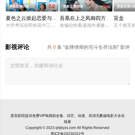
7.0
7.0
更新至第05集
更新至第10集
更新至第14
夏色之云掀起恋爱与风暴
吾凰在上之凤御四方
盲盒
大学考试在即的高中三年级生武宫夏辉（深田龙生饰），在经历
改编自快看漫画作者嗷小泽的独家连
五个相互
影视评论
共
0
条 “金牌律师的宅斗生存法则” 影评
星辰影院
提供免费VIP电视剧全集、综艺、动漫、高清无删减电影大全在
线看
Copyright © 2023 qhjbyzs.com All Rights Reserved
黑ICP备20230322号