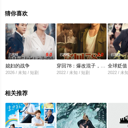
剧全集就上星辰电影院，热播电视剧提前免费观看，更多
剧情信息可移步至豆瓣电视剧、电视猫或剧情网等平台了
猜你喜欢
解。
9.0
7.0
已完结
已完结
已完结
媳妇的战争
穿回78：爆改混子，宠妻女带飞
全球贬值
2026 / 未知 / 短剧
2022 / 未知 / 短剧
2022 / 未
相关推荐