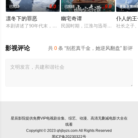
5.0
9.0
已完结
已完结
更新至第06
凛冬下的罪恶
幽宅奇谭
仆人的王
本剧讲述了90年代末，怒河市刑侦支队在无普及监控、无DNA
民国时期，江淮与迅哥组成说书班子，
社长之子
影视评论
共
0
条 “别惹真千金，她逆风翻盘” 影评
星辰影院
提供免费VIP电视剧全集、综艺、动漫、高清无删减电影大全在
线看
Copyright © 2023 qhjbyzs.com All Rights Reserved
黑ICP备20230322号