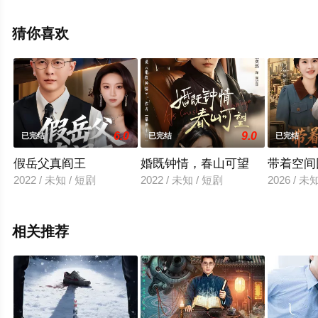
剧全集就上星辰电影院，热播电视剧提前免费观看，更多
剧情信息可移步至豆瓣电视剧、电视猫或剧情网等平台了
猜你喜欢
解。
6.0
9.0
已完结
已完结
已完结
假岳父真阎王
婚既钟情，春山可望
带着空间
2022 / 未知 / 短剧
2022 / 未知 / 短剧
2026 / 未
相关推荐