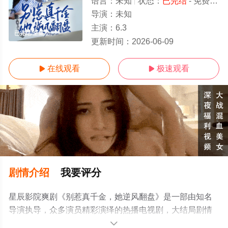
语言：
未知
状态：
已完结
- 免费在线观看
导演：
未知
主演：
6.3
已完结/全集
更新时间：
2026-06-09
在线观看
极速观看


剧情介绍
我要评分
星辰影院爽剧《别惹真千金，她逆风翻盘》是一部由知名
导演执导，众多演员精彩演绎的热播电视剧，大结局剧情
已揭晓（已完结），手机免费观看高清未删减完整版电视
