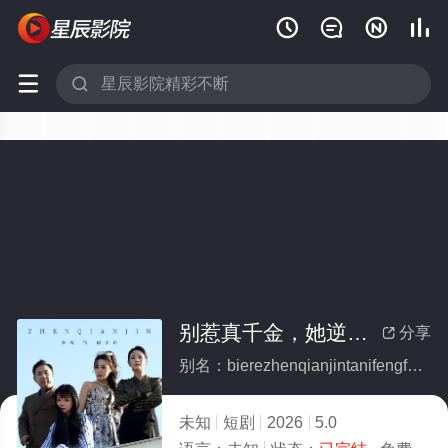






别惹真千金，她逆风翻盘(全集)
分享

别名：bierezhenqianjintanifengfanpan
未知
短剧
2026
5.0