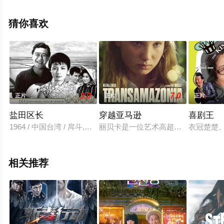
希尔德加德·德·斯特凡诺,米克·雅里,科西玛·森图里奥尼,费
代丽卡·吉拉尔德洛,丽贝卡·安托纳奇,Chiara,Sacco,亚历山
猜你喜欢
德罗·布雷萨内罗,Roberta,Potrich,Paolo,等演员精彩演绎的
意大利 / 法国电影，手机免费观看高清未删减完整版电影就
上星辰电影院，更多剧情信息可移步至豆瓣电影、电视猫
或剧情网等平台了解。
3.0
7.0
正片
正片
正片
盐田区长
穿越亚马逊
喜剧王
1964 / 中国台湾 / 戽斗,阳明,华君,香菱,陈玉玲,白雪,矮仔福
丽贝卡是一位艺术高超的年轻治疗师
衣冠楚楚
相关推荐