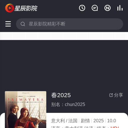






春2025
分享

别名：chun2025
意大利 / 法国
剧情
2025
10.0