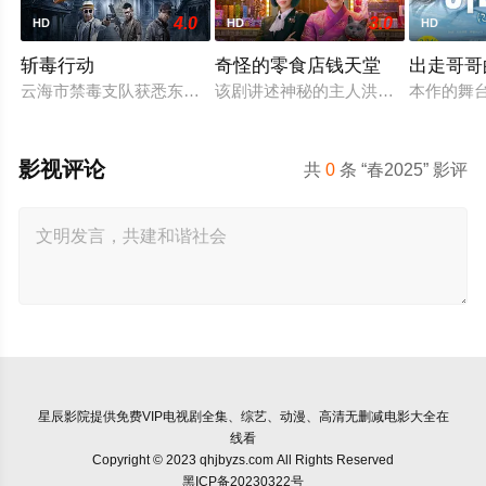
4.0
3.0
HD
HD
HD
斩毒行动
奇怪的零食店钱天堂
出走哥哥
云海市禁毒支队获悉东南亚毒王廖爷将携600余公斤毒品来云交易
该剧讲述神秘的主人洪子卖能够实现
本作的舞
影视评论
共
0
条 “春2025” 影评
星辰影院
提供免费VIP电视剧全集、综艺、动漫、高清无删减电影大全在
线看
Copyright © 2023 qhjbyzs.com All Rights Reserved
黑ICP备20230322号