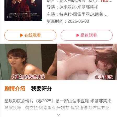
语言：
意大利语,法语
状态：
HD/高清
导演：
达米亚诺·米基耶莱托
主演：
特克拉·因索里亚,米凯莱·里翁迪诺,法布里齐亚·萨基,安德里亚·彭纳基,瓦伦蒂娜·贝莱,斯特凡诺·阿科
HD
更新时间：
2026-06-08
在线观看
极速观看


剧情介绍
我要评分
星辰影院剧情片《春2025》是一部由达米亚诺·米基耶莱托
导演执导，特克拉·因索里亚,米凯莱·里翁迪诺,法布里齐亚·
萨基,安德里亚·彭纳基,瓦伦蒂娜·贝莱,斯特凡诺·阿科尔西,
