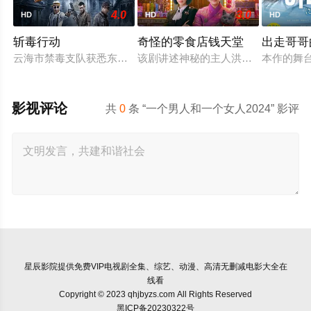
4.0
3.0
HD
HD
HD
斩毒行动
奇怪的零食店钱天堂
出走哥哥
云海市禁毒支队获悉东南亚毒王廖爷将携600余公斤毒品来云交易
该剧讲述神秘的主人洪子卖能够实现
本作的舞
影视评论
共
0
条 “一个男人和一个女人2024” 影评
星辰影院
提供免费VIP电视剧全集、综艺、动漫、高清无删减电影大全在
线看
Copyright © 2023 qhjbyzs.com All Rights Reserved
黑ICP备20230322号