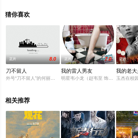
平,石桥莲司,泽口靖子等演员精彩演绎的日本电影，手机免
费观看高清未删减完整版电影就上星辰电影院，更多剧情
猜你喜欢
信息可移步至豆瓣电影、电视猫或剧情网等平台了解。
8.0
7.0
正片
正片
正片
刀不留人
我的雷人男友
我的老大
外号“刀不留人”的何丽君参加桂王府一年一度的擂台比赛，与其
明星韦小龙（赵韦至 饰）因不满签
玉杰在校
相关推荐