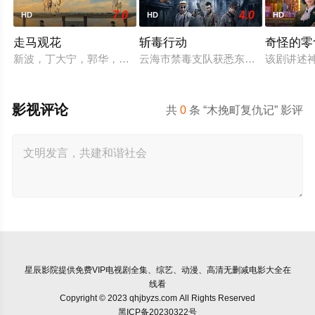
7.0
4.0
HD
HD
HD
走马观花
斩毒行动
奇怪的零
新波，丁大宁，郭华，程一木他们毕业于同一所大学。他们和很
云海市禁毒支队获悉东南亚毒王廖爷将
该剧讲述
影视评论
共
0
条 “木挽町复仇记” 影评
星辰影院
提供免费VIP电视剧全集、综艺、动漫、高清无删减电影大全在
线看
Copyright © 2023 qhjbyzs.com All Rights Reserved
黑ICP备20230322号