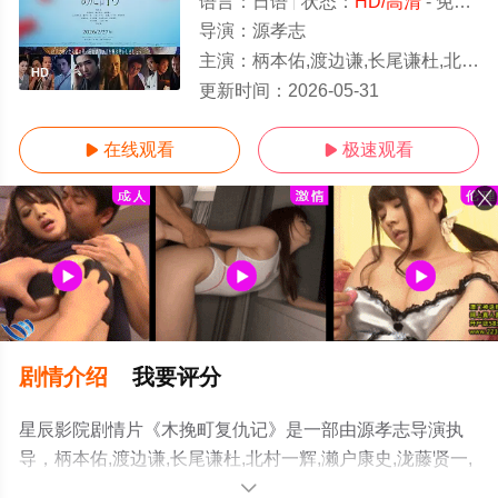
语言：
日语
状态：
HD/高清
- 免费在线观看
导演：
源孝志
主演：
柄本佑,渡边谦,长尾谦杜,北村一辉,濑户康史,泷藤贤一,高桥和也,正名仆蔵,山口马木也,爱希礼夏,井本
HD
更新时间：
2026-05-31
在线观看
极速观看


剧情介绍
我要评分
星辰影院剧情片《木挽町复仇记》是一部由源孝志导演执
导，柄本佑,渡边谦,长尾谦杜,北村一辉,濑户康史,泷藤贤一,
高桥和也,正名仆蔵,山口马木也,爱希礼夏,井本绚子,野村周
