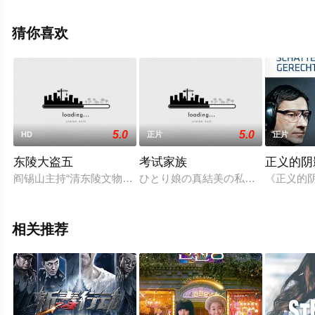
安吉拉·拉莫斯,Federica,Balbi,Margarida,Dias,Gemma,Tria
等演员精彩演绎的葡萄牙电影，手机免费观看高清未删减
猜你喜欢
完整版电影就上星辰电影院，更多剧情信息可移步至豆瓣
电影、电视猫或剧情网等平台了解。
5.0
5.0
HD
正片
正片
东陵大盗五
考试家族
正义的阴
阎锡山主持“清东陵文物展览会”宣布委任那辛为保护文物全国委
ひとり娘の真結美の私立小学校への
《正义的
相关推荐