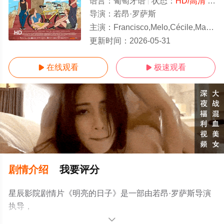
语言：
葡萄牙语
状态：
HD/高清
- 免费在线观看
导演：
若昂·罗萨斯
主演：
Francisco,Melo,Cécile,Matignon,Francisca,Alarcão,An
HD
更新时间：
2026-05-31
在线观看
极速观看


剧情介绍
我要评分
星辰影院剧情片《明亮的日子》是一部由若昂·罗萨斯导演
执导，
Francisco,Melo,Cécile,Matignon,Francisca,Alarcão,Andreia,
