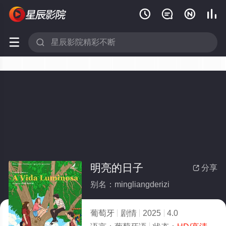






明亮的日子
分享

别名：mingliangderizi
葡萄牙
剧情
2025
4.0