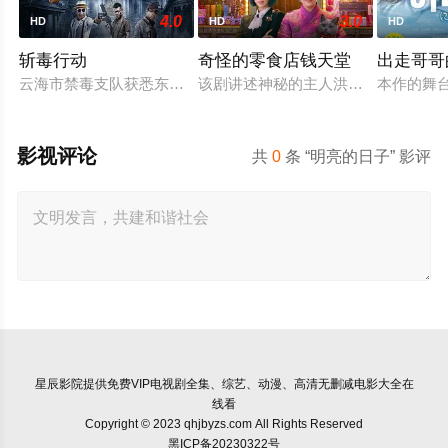
4.0
3.0
HD
HD
HD
斩毒行动
奇怪的零食店钱天堂
出走哥哥
云海市禁毒支队获悉东南亚毒王廖爷将携600余公斤毒品来云交易
该剧讲述神秘的主人洪子卖能够实现
本作的舞
影视评论
共
0
条 “明亮的日子” 影评
星辰影院
提供免费VIP电视剧全集、综艺、动漫、高清无删减电影大全在
线看
Copyright © 2023 qhjbyzs.com All Rights Reserved
黑ICP备20230322号