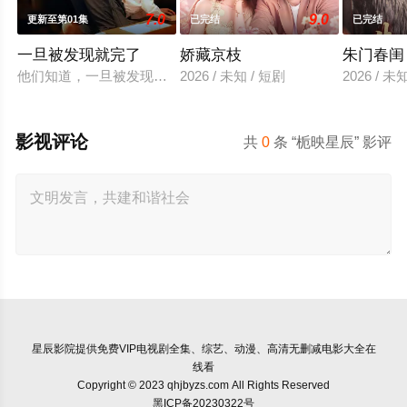
7.0
9.0
更新至第01集
已完结
已完结
一旦被发现就完了
娇藏京枝
朱门春闺
他们知道，一旦被发现，一切都会结束。
2026 / 未知 / 短剧
2026 / 未
影视评论
共
0
条 “栀映星辰” 影评
星辰影院
提供免费VIP电视剧全集、综艺、动漫、高清无删减电影大全在
线看
Copyright © 2023 qhjbyzs.com All Rights Reserved
黑ICP备20230322号