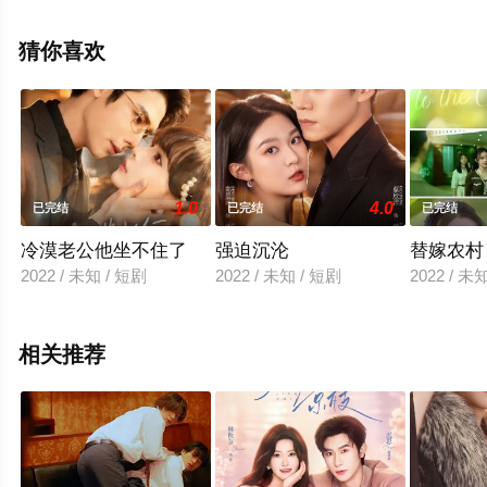
辰电影院，热播电视剧提前免费观看，更多剧情信息可移
步至豆瓣电视剧、电视猫或剧情网等平台了解。
猜你喜欢
1.0
4.0
已完结
已完结
已完结
冷漠老公他坐不住了
强迫沉沦
替嫁农村
2022 / 未知 / 短剧
2022 / 未知 / 短剧
2022 / 未
相关推荐