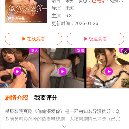
语言：
未知
状态：
已完结
- 免费在线观看
导演：
未知
主演：
6.3
已完结/全集
更新时间：
2026-01-26
在线观看
极速观看


剧情介绍
我要评分
星辰影院爽剧《偏偏深爱你》是一部由知名导演执导，众
多演员精彩演绎的热播电视剧，大结局剧情已揭晓（已完
结），手机免费观看高清未删减完整版电视剧全集就上星
