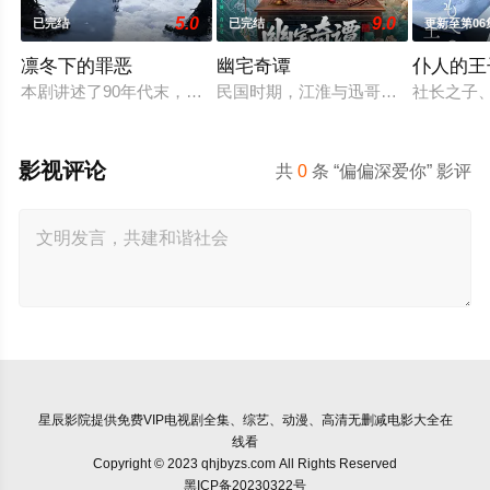
5.0
9.0
已完结
已完结
更新至第06
凛冬下的罪恶
幽宅奇谭
仆人的王
本剧讲述了90年代末，怒河市刑侦支队在无普及监控、无DNA
民国时期，江淮与迅哥组成说书班子，
社长之子
影视评论
共
0
条 “偏偏深爱你” 影评
星辰影院
提供免费VIP电视剧全集、综艺、动漫、高清无删减电影大全在
线看
Copyright © 2023 qhjbyzs.com All Rights Reserved
黑ICP备20230322号