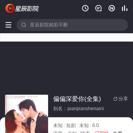






偏偏深爱你(全集)
分享

别名：pianpianshenaini
未知
短剧
未知
6.0