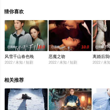
辰电影院，热播电视剧提前免费观看，更多剧情信息可移
步至豆瓣电视剧、电视猫或剧情网等平台了解。
猜你喜欢
10.0
10.0
已完结
已完结
已完结
风雪千山春色晚
恶魔之吻
离婚后我
2022 / 未知 / 短剧
2022 / 未知 / 短剧
2022 / 未
相关推荐