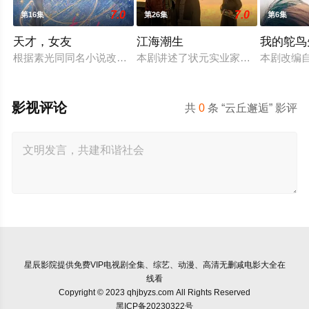
7.0
7.0
第16集
第26集
第6集
天才，女友
江海潮生
我的鸵鸟
根据素光同同名小说改编。江逾白长大以后，林知夏忽然对他说：
本剧讲述了状元实业家张謇创办大生
本剧改编
影视评论
共
0
条 “云丘邂逅” 影评
星辰影院
提供免费VIP电视剧全集、综艺、动漫、高清无删减电影大全在
线看
Copyright © 2023 qhjbyzs.com All Rights Reserved
黑ICP备20230322号