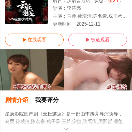
语言：
汉语普通话
状态：
全24集
- 
导演：
李涛亮
主演：
马栗,孙琰清,陈名豪,戎子承,王希,安娜,陆禹衡,周熙哲,潘玺冰,徐本一,沈丹萍,白红标
1-24全集/大结局
更新时间：
2025-12-11
在线观看
极速观看


剧情介绍
我要评分
星辰影院国产剧《云丘邂逅》是一部由李涛亮导演执导，
马栗,孙琰清,陈名豪,戎子承,王希,安娜,陆禹衡,周熙哲,潘玺
冰,徐本一,沈丹萍,白红标等演员精彩演绎的中国大陆电视
