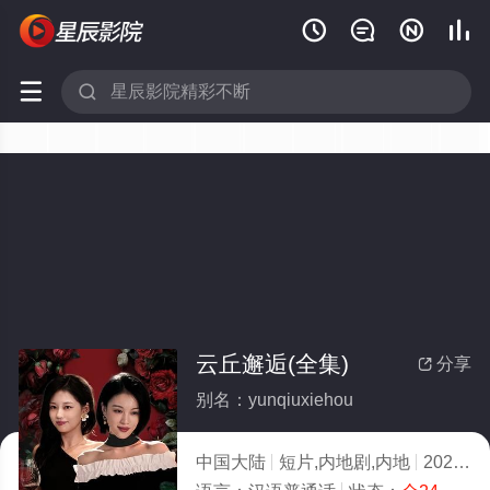






云丘邂逅(全集)
分享

别名：yunqiuxiehou
中国大陆
短片,内地剧,内地
2025
3