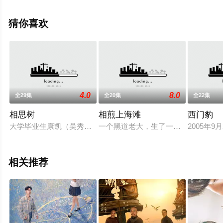
剧，大结局剧情已揭晓（1-24全集），手机免费观看高清
未删减完整版电视剧全集就上星辰电影院，热播电视剧提
猜你喜欢
前免费观看，更多剧情信息可移步至豆瓣电视剧、电视猫
或剧情网等平台了解。
4.0
8.0
全29集
全20集
全22集
相思树
相煎上海滩
西门豹
大学毕业生康凯（吴秀波 饰）与女友知名主播尚洁（陈数 饰）
一个黑道老大，生了一对双胞胎儿子
2005年
相关推荐