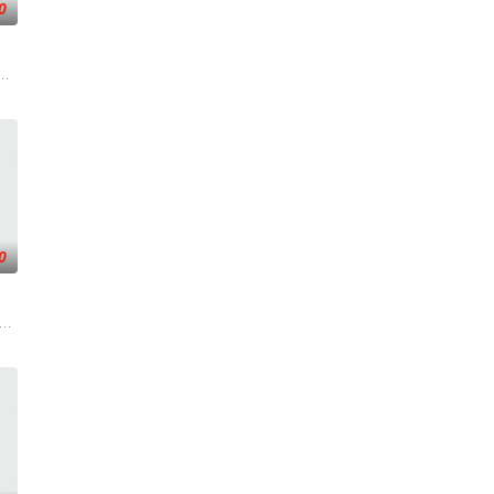
0
试图和丈夫的家人互相慰藉，一同走
器人，以应对刚刚去世的妻子的去世。 为了创造一个真正有知觉的伴侣
0
迦的喜悦被一股令人发寒的疑惧笼罩
恶灵潜藏，血腥诅咒悄然蔓延，修女们接连坠入死亡深渊；2025年