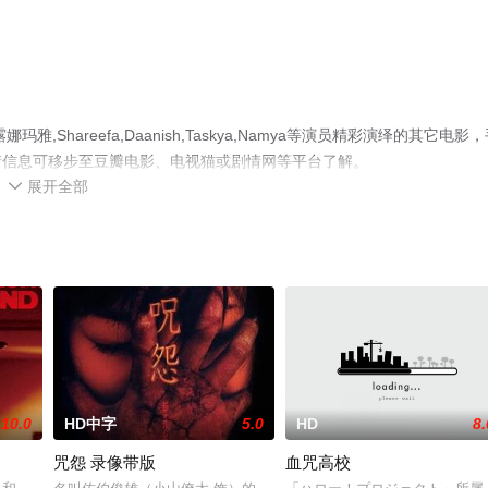
,Shareefa,Daanish,Taskya,Namya等演员精彩演绎的其它电影
情信息可移步至豆瓣电影、电视猫或剧情网等平台了解。
展开全部

10.0
HD中字
5.0
HD
8.
咒怨 录像带版
血咒高校