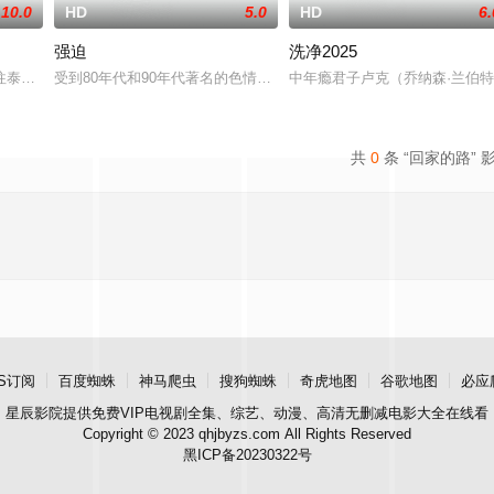
10.0
HD
5.0
HD
6.
强迫
洗净2025
壁单元里，独居女孩林雨彤（刘浩存
往泰国海岸，开启步入社会前的最后一场冒险，慕名报名了名为 “恶魔之口
受到80年代和90年代著名的色情惊悚片《致命吸引力》、《本能》
中年瘾君子卢克（乔纳森·兰伯
共
0
条 “回家的路” 
S订阅
百度蜘蛛
神马爬虫
搜狗蜘蛛
奇虎地图
谷歌地图
必应
星辰影院
提供免费VIP电视剧全集、综艺、动漫、高清无删减电影大全在线看
Copyright © 2023 qhjbyzs.com All Rights Reserved
黑ICP备20230322号