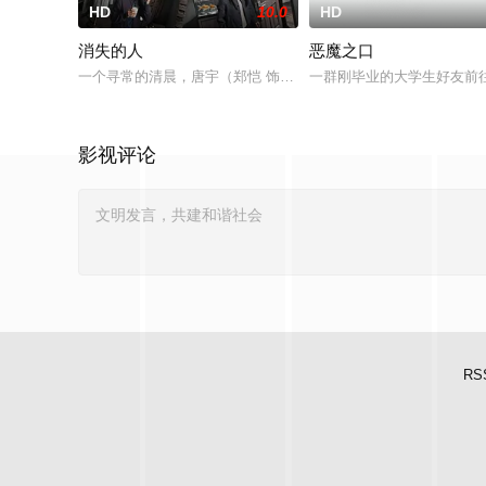
HD
10.0
HD
消失的人
恶魔之口
一个寻常的清晨，唐宇（郑恺 饰）的儿子在楼梯间凭空消失；隔
一群刚毕业的大学生好友前
影视评论
RS