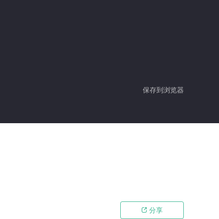
保存到浏览器
分享
