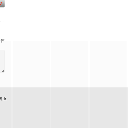
0
和《单身白人女性》的启发，《强
特，昆汀·杜佩的《现实》）今晚过得很糟糕。在前男友工作的俱乐部与
影评
爬虫