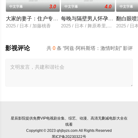
3.0
4.0
中文字幕
中文字幕
中文字幕
大家的妻子：住户专用洞口
每晚与隔壁男人怀孕性爱
翻白眼喷
2025 / 日本 / 加藤桃香
2025 / 日本 / 舞原希里,佐川金二
2025 / 
影视评论
共
0
条 “阿兹·阿科斯塔：激情时刻” 影评
星辰影院
提供免费VIP电视剧全集、综艺、动漫、高清无删减电影大全在
线看
Copyright © 2023 qhjbyzs.com All Rights Reserved
黑ICP备20230322号