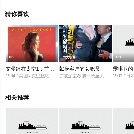
删减完整版电影就上星辰电影院，更多剧情信息可移步至
豆瓣电影、电视猫或剧情网等平台了解。
猜你喜欢
2.0
4.0
HD
中文字幕
HD
艾曼纽在太空1：首次接触
献身客户的女职员
露琪亚的
1994 / 美国 / 克里丝塔·艾伦,保罗·迈克尔·罗宾逊
凉被派去参加一场至关重要的商业谈
1992 / 
相关推荐