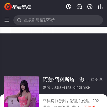






阿兹·阿科斯塔：激情时刻(全集)
分享

别名：aziakesitajiqingshike
菲律宾
纪录片,伦理片,伦理
2025
8