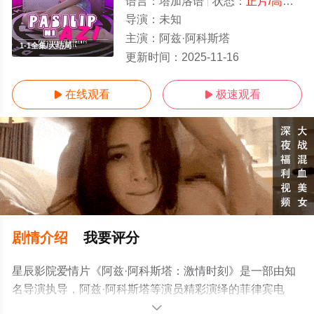
语言：
塔加洛语
状态：
正片/高清
- 
导演：
未知
主演：
阿兹·阿科斯塔
1-1全集/大结局
更新时间：
2025-11-16
在线观看
极速观看


剧情介绍
我要评分
星辰影院爱情片《阿兹·阿科斯塔：激情时刻》是一部由知
名导演执导，阿兹·阿科斯塔等演员精彩演绎的菲律宾电
影，大结局剧情已揭晓（1-1全集），手机免费观看高清未
