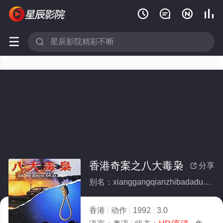






香港奇案之八大毒枭
分享

别名：xianggangqianzhibadaduxiao
香港
动作
1992
3.0