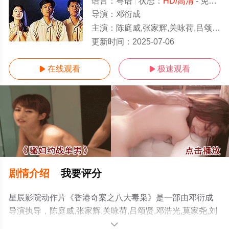
语言：
粤语
状态：
HD/高清
- 免费在线观看
导演：
邓衍成
主演：
陈庭威,张家辉,关咏荷,吕颂贤,邓浩光,莫家尧,刘锡贤,冼灏英
HD
更新时间：
2025-07-06
在线观看
极速观看


剧情介绍
我要评分
星辰影院动作片《香港奇案之八大毒枭》是一部由邓衍成
导演执导，陈庭威,张家辉,关咏荷,吕颂贤,邓浩光,莫家尧,刘
锡贤,冼灏英等演员精彩演绎的香港电影，手机免费观看高
