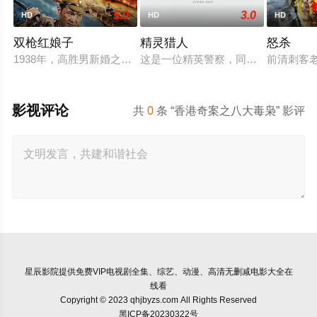
5.0
3.0
HD
HD
HD
双枪红娘子
精灵猎人
怒杀
1938年，高胜男新婚之日，丈夫被日军残害，父辈亦遭屠戮。
这是一位精英警察，同时也是精灵猎
前清刺客
影视评论
共
0
条 “香港奇案之八大毒枭” 影评
星辰影院
提供免费VIP电视剧全集、综艺、动漫、高清无删减电影大全在
线看
Copyright © 2023 qhjbyzs.com All Rights Reserved
黑ICP备20230322号