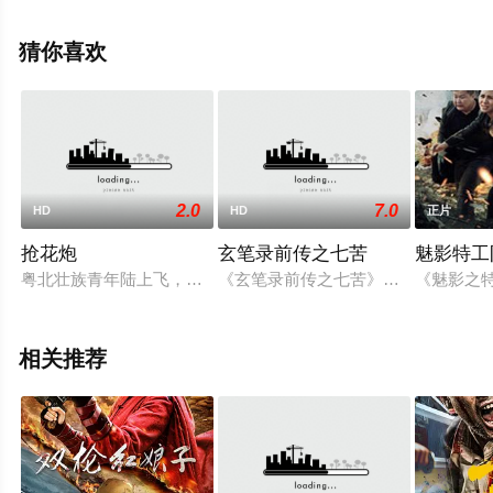
情信息可移步至豆瓣电影、电视猫或剧情网等平台了解。
猜你喜欢
2.0
7.0
HD
HD
正片
抢花炮
玄笔录前传之七苦
魅影特工
粤北壮族青年陆上飞，和女朋友阿莲在镇上经营山货店的店铺租
《玄笔录前传之七苦》是玄笔录前传
《魅影之
相关推荐