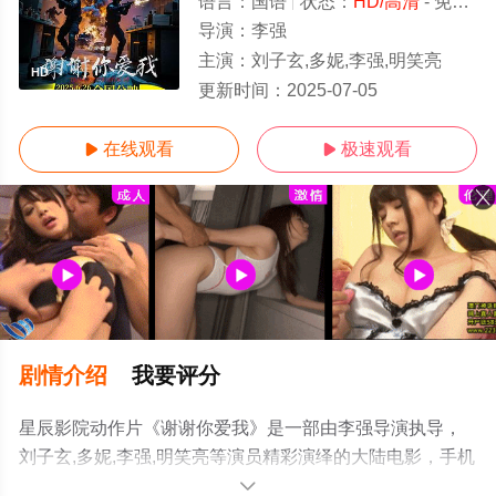
语言：
国语
状态：
HD/高清
- 免费在线观看
导演：
李强
主演：
刘子玄,多妮,李强,明笑亮
HD
更新时间：
2025-07-05
在线观看
极速观看


剧情介绍
我要评分
星辰影院动作片《谢谢你爱我》是一部由李强导演执导，
刘子玄,多妮,李强,明笑亮等演员精彩演绎的大陆电影，手机
免费观看高清未删减完整版电影就上星辰电影院，更多剧
