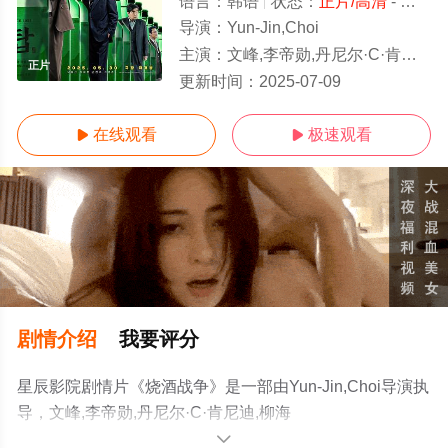
语言：
韩语
状态：
正片/高清
- 免费在线观看
导演：
Yun-Jin,Choi
主演：
文峰,李帝勋,丹尼尔·C·肯尼迪,柳海真,Bianca,Lau,Maurice,Turner,Jr.,
正片
更新时间：
2025-07-09
在线观看
极速观看


剧情介绍
我要评分
星辰影院剧情片《烧酒战争》是一部由Yun-Jin,Choi导演执
导，文峰,李帝勋,丹尼尔·C·肯尼迪,柳海
真,Bianca,Lau,Maurice,Turner,Jr.,Derek,Chouinard等演员
