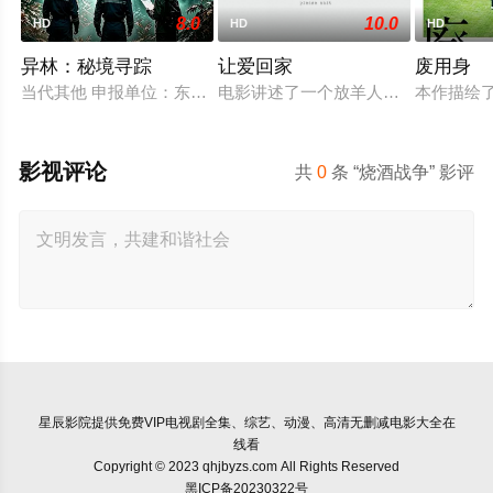
8.0
10.0
HD
HD
HD
异林：秘境寻踪
让爱回家
废用身
当代其他 申报单位：东旗时代（北京）影视文化传媒有限公司
电影讲述了一个放羊人吴鑫，为两只
本作描绘
影视评论
共
0
条 “烧酒战争” 影评
星辰影院
提供免费VIP电视剧全集、综艺、动漫、高清无删减电影大全在
线看
Copyright © 2023 qhjbyzs.com All Rights Reserved
黑ICP备20230322号