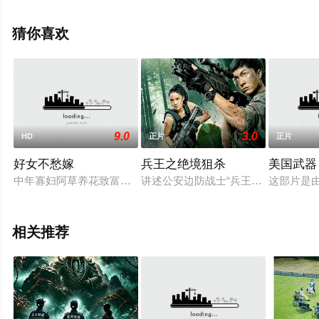
精彩演绎的美国电影，手机免费观看高清未删减完整版电
影就上星辰电影院，更多剧情信息可移步至豆瓣电影、电
猜你喜欢
视猫或剧情网等平台了解。
9.0
3.0
HD
正片
正片
好女不愁嫁
兵王之绝境狙杀
美国武器
中年寡妇阿草养花致富，成了村里的养花状元。样样事都很顺心
讲述公安边防战士“兵王”史建国，在
这部片是
相关推荐