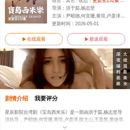
语言：
其它
状态：
更新至232集
- 免费在线观看
导演：
洪于茹,杨志坚
主演：
尹昭德,何宜珊,黄瑄,卢彦泽,陈文山,王盈凯,黄婕菲,蔡祥,马国贤,孙绽,陈婉婷,王丁筑,璟宣,许瀞蔆
更新至232集
更新时间：
2026-05-01
在线观看
极速观看


剧情介绍
我要评分
星辰影院台湾剧《宝岛西米乐》是一部由洪于茹,杨志坚导
演执导，尹昭德,何宜珊,黄瑄,卢彦泽,陈文山,王盈凯,黄婕菲,
蔡祥,马国贤,孙绽,陈婉婷,王丁筑,璟宣,许瀞蔆,张雁名,颜邦
