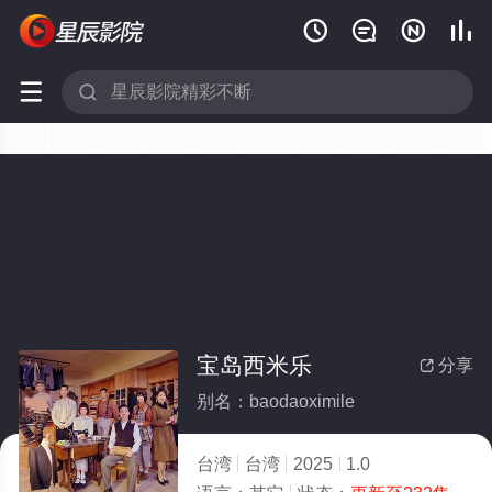






宝岛西米乐
分享

别名：baodaoximile
台湾
台湾
2025
1.0