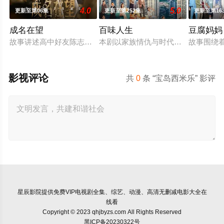
4.0
5.0
更新至第06集
更新至第252集
更新至第16
成名在望
百味人生
豆腐妈妈
故事讲述高中好友陈志伟（李国毅 饰）、罗冠豪（姚淳耀 饰）、
本剧以家族情仇与时代情怀为主轴，
故事围绕着
影视评论
共
0
条 “宝岛西米乐” 影评
星辰影院
提供免费VIP电视剧全集、综艺、动漫、高清无删减电影大全在
线看
Copyright © 2023 qhjbyzs.com All Rights Reserved
黑ICP备20230322号