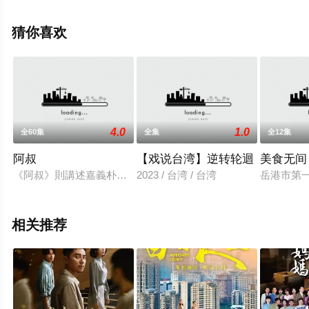
智,曹景俊,陈玹宇,李緻,洪淇,刘汉强,张育绮,逸祥,亮曦,王芮
希,李祐诚,卢尚恩,李铭叡,黄隽智,张景闳,游安顺,杨子仪等演
猜你喜欢
员精彩演绎的台湾电视剧，手机免费观看高清未删减完整
版电视剧全集就上星辰电影院，热播电视剧提前免费观
看，更多剧情信息可移步至豆瓣电视剧、电视猫或剧情网
等平台了解。
4.0
1.0
全60集
全集
全12集
阿叔
【戏说台湾】逆转轮迴
美食无间
《阿叔》則講述嘉義朴子家具修復師王文欽及其姪子、姪女的故
2023 / 台湾 / 台湾
岳港市第
相关推荐