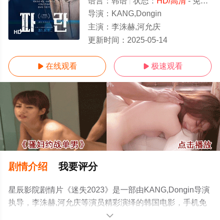
语言：
韩语
状态：
HD/高清
- 免费在线观看
导演：
KANG,Dongin
主演：
李洙赫,河允庆
HD
更新时间：
2025-05-14
在线观看
极速观看


剧情介绍
我要评分
星辰影院剧情片《迷失2023》是一部由KANG,Dongin导演
执导，李洙赫,河允庆等演员精彩演绎的韩国电影，手机免
费观看高清未删减完整版电影就上星辰电影院，更多剧情
