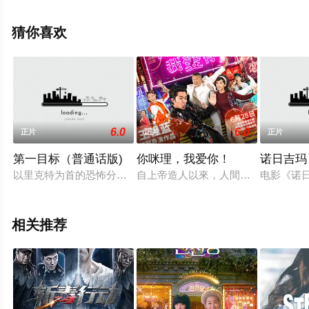
信息可移步至豆瓣电影、电视猫或剧情网等平台了解。
猜你喜欢
6.0
6.0
正片
正片
正片
第一目标（普通话版)
你咪理，我爱你！
诺日吉玛
以里克特为首的恐怖分子在大西洋中部海域阴谋劫持了装有核导弹
自上帝造⼈以來，⼈間就誕生了千千
电影《诺
相关推荐