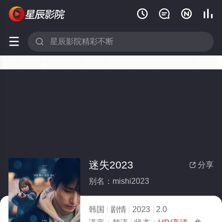






迷失2023
分享

别名：mishi2023
韩国
剧情
2023
2.0