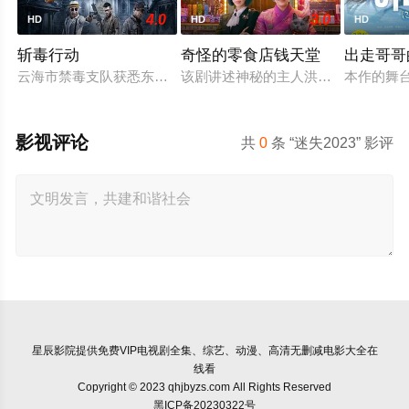
4.0
3.0
HD
HD
HD
斩毒行动
奇怪的零食店钱天堂
出走哥哥
云海市禁毒支队获悉东南亚毒王廖爷将携600余公斤毒品来云交易
该剧讲述神秘的主人洪子卖能够实现
本作的舞
影视评论
共
0
条 “迷失2023” 影评
星辰影院
提供免费VIP电视剧全集、综艺、动漫、高清无删减电影大全在
线看
Copyright © 2023 qhjbyzs.com All Rights Reserved
黑ICP备20230322号