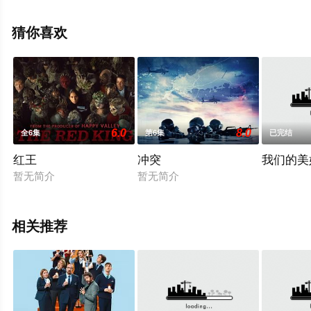
霍吉,Felix,Wolfe等演员精彩演绎的美国电视剧，大结局剧
情已揭晓（第13集完结），手机免费观看高清未删减完整
猜你喜欢
版电视剧全集就上星辰电影院，热播电视剧提前免费观
看，更多剧情信息可移步至豆瓣电视剧、电视猫或剧情网
等平台了解。
6.0
8.0
全6集
第6集
已完结
红王
冲突
我们的美
暂无简介
暂无简介
相关推荐