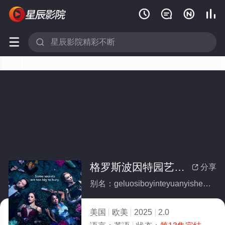






格罗斯波因特园艺社群(全集)
分享

别名：geluosiboyinteyuanyishequn
美国
欧美
2025
2.0