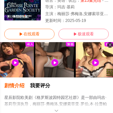
语言：
英语
状态：
第13集完结
- 免费在线观看
导演：
玛吉·基莉
主演：
梅丽莎·弗梅洛,安娜索菲亚·罗伯,本·拉普帕波特,阿雅·娜奥米·金,南希·特拉维斯,马修·戴维斯,亚历
第13集完结/全集
更新时间：
2025-05-19
在线观看
极速观看


剧情介绍
我要评分
星辰影院欧美剧《格罗斯波因特园艺社群》是一部由玛吉·
基莉导演执导，梅丽莎·弗梅洛,安娜索菲亚·罗伯,本·拉普帕
波特,阿雅·娜奥米·金,南希·特拉维斯,马修·戴维斯,亚历山大·
