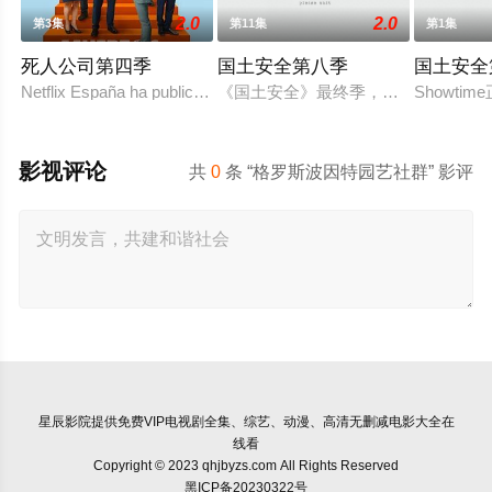
2.0
2.0
第3集
第11集
第1集
死人公司第四季
国土安全第八季
国土安全
Netflix España ha publicado en redes sociales
《国土安全》最终季，捱过七个多月
Showt
影视评论
共
0
条 “格罗斯波因特园艺社群” 影评
星辰影院
提供免费VIP电视剧全集、综艺、动漫、高清无删减电影大全在
线看
Copyright © 2023 qhjbyzs.com All Rights Reserved
黑ICP备20230322号