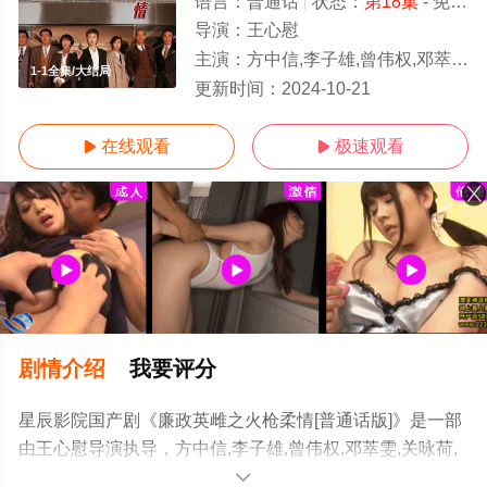
语言：
普通话
状态：
第18集
- 免费在线观看
导演：
王心慰
主演：
方中信,李子雄,曾伟权,邓萃雯,关咏荷,商天娥
1-1全集/大结局
更新时间：
2024-10-21
在线观看
极速观看


剧情介绍
我要评分
星辰影院国产剧《廉政英雌之火枪柔情[普通话版]》是一部
由王心慰导演执导，方中信,李子雄,曾伟权,邓萃雯,关咏荷,
商天娥等演员精彩演绎的中国大陆电视剧，大结局剧情已
