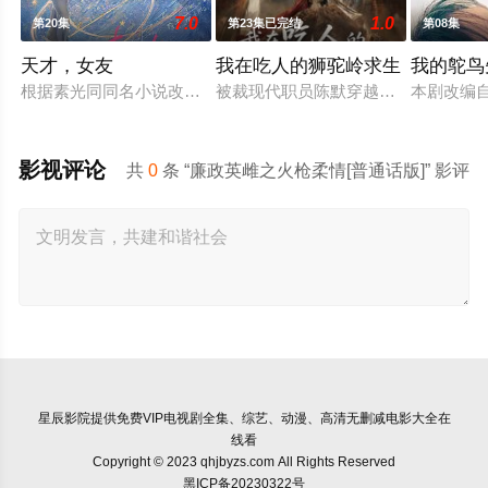
7.0
1.0
第20集
第23集已完结
第08集
天才，女友
我在吃人的狮驼岭求生
我的鸵鸟
根据素光同同名小说改编。江逾白长大以后，林知夏忽然对他说：
被裁现代职员陈默穿越成狮驼岭小妖，
本剧改编
影视评论
共
0
条 “廉政英雌之火枪柔情[普通话版]” 影评
星辰影院
提供免费VIP电视剧全集、综艺、动漫、高清无删减电影大全在
线看
Copyright © 2023 qhjbyzs.com All Rights Reserved
黑ICP备20230322号