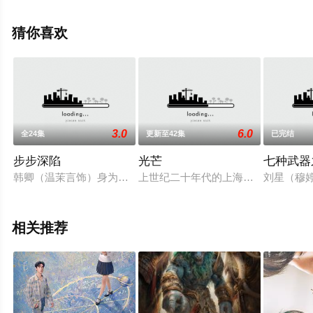
揭晓（1-1全集），手机免费观看高清未删减完整版电视剧
全集就上星辰电影院，热播电视剧提前免费观看，更多剧
猜你喜欢
情信息可移步至豆瓣电视剧、电视猫或剧情网等平台了
解。
3.0
6.0
全24集
更新至42集
已完结
步步深陷
光芒
七种武器
韩卿（温茉言饰）身为情感劝退师，受顾客委托调查其丈夫出轨
上世纪二十年代的上海，干货店伙计
刘星（穆
相关推荐