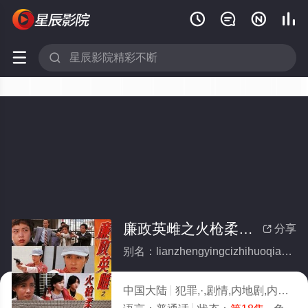






廉政英雌之火枪柔情[普通话版](全集)
分享

别名：lianzhengyingcizhihuoqiangrouqingputonghuaban
中国大陆
犯罪,·,剧情,内地剧,内地
1