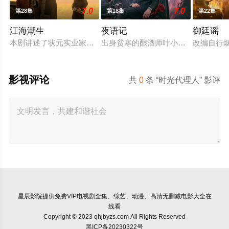
7.0
7.0
第28集
第18集
第22集
江海潮生
夜语记
御廷谣
本剧讲述了状元实业家张謇创办大生企业，实业报国的故事。甲
出身贫寒的酿酒师叶小唯遭遇爱人程
改编自行
影视评论
共
0
条 “时光代理人” 影评
星辰影院
提供免费VIP电视剧全集、综艺、动漫、高清无删减电影大全在
线看
Copyright © 2023 qhjbyzs.com All Rights Reserved
黑ICP备20230322号