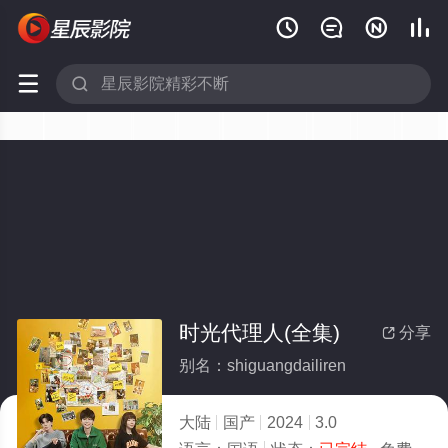






时光代理人(全集)
分享

别名：shiguangdailiren
大陆
国产
2024
3.0