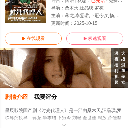
语言：
国语
状态：
已完结
- 免费在线观看
导演：
桑木天,汪晶璞,罗栋
主演：
蒋龙,毕雯珺,卜冠今,刘畅,金世佳,周放,薛佳凝,吴昊宸,曾毅,薛皓文,蒋宜儒,黄灿灿,蒋梦婕,苑琼丹
已完结/全集
更新时间：
2025-10-15
在线观看
极速观看


剧情介绍
我要评分
星辰影院国产剧《时光代理人》是一部由桑木天,汪晶璞,罗
栋导演执导，蒋龙,毕雯珺,卜冠今,刘畅,金世佳,周放,薛佳凝,
吴昊宸,曾毅,薛皓文,蒋宜儒,黄灿灿,蒋梦婕,苑琼丹,孔琳,陈
