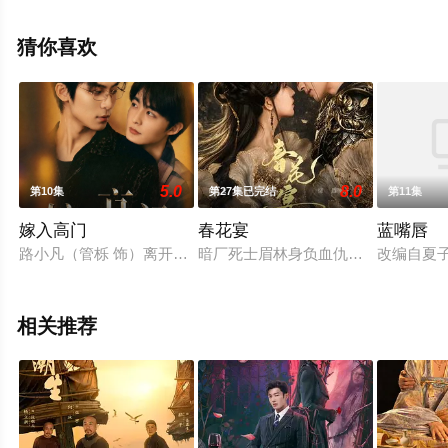
碧舸,颜如晶,何广智,邹元清,梁森等演员精彩演绎的大陆电
视剧，大结局剧情已揭晓（已完结），手机免费观看高清
猜你喜欢
未删减完整版电视剧全集就上星辰电影院，热播电视剧提
前免费观看，更多剧情信息可移步至豆瓣电视剧、电视猫
或剧情网等平台了解。
5.0
8.0
第10集
第27集已完结
第11集
嫁入高门
春花宴
蓝嘴唇
路小凡（管栎 饰）离开乡村嫁入北京豪门，原以为能过上富裕生
暗厂死士眉林身负血仇，以命入局，
改编自夏
相关推荐