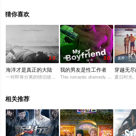
电影就上星辰电影院，更多剧情信息可移步至豆瓣电影、
电视猫或剧情网等平台了解。
猜你喜欢
1.0
3.0
正片
HD
正片
海洋才是真正的大陆
我的男友是性工作者
穿越无尽
一对即将分离的情侣彼此取暖；一位老妇人沉浸在过往爱情岁月
This romantic dramedy highlights the r
夏日时光
相关推荐