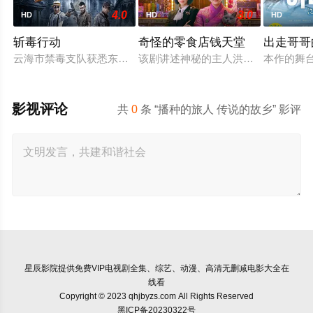
4.0
3.0
HD
HD
HD
斩毒行动
奇怪的零食店钱天堂
出走哥哥
云海市禁毒支队获悉东南亚毒王廖爷将携600余公斤毒品来云交易
该剧讲述神秘的主人洪子卖能够实现
本作的舞
影视评论
共
0
条 “播种的旅人 传说的故乡” 影评
星辰影院
提供免费VIP电视剧全集、综艺、动漫、高清无删减电影大全在
线看
Copyright © 2023 qhjbyzs.com All Rights Reserved
黑ICP备20230322号