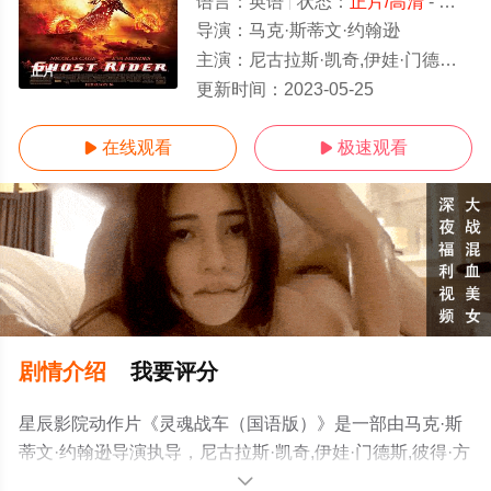
语言：
英语
状态：
正片/高清
- 免费在线观看
导演：
马克·斯蒂文·约翰逊
主演：
尼古拉斯·凯奇,伊娃·门德斯,彼得·方达,山姆·艾里奥特,韦斯·本特利
正片
更新时间：
2023-05-25
在线观看
极速观看


剧情介绍
我要评分
星辰影院动作片《灵魂战车（国语版）》是一部由马克·斯
蒂文·约翰逊导演执导，尼古拉斯·凯奇,伊娃·门德斯,彼得·方
达,山姆·艾里奥特,韦斯·本特利等演员精彩演绎的美国 / 澳大
