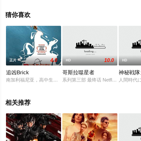
利亚电影，手机免费观看高清未删减完整版电影就上星辰
电影院，更多剧情信息可移步至豆瓣电影、电视猫或剧情
猜你喜欢
网等平台了解。
4.0
10.0
正片
HD
HD
追凶Brick
哥斯拉噬星者
神秘戦隊
南加利福尼亚，高中生布伦丹·弗莱（约瑟夫·戈登-李维特 Joseph Gor
系列第三部 最终话 Netflix 大门
人間時代
相关推荐