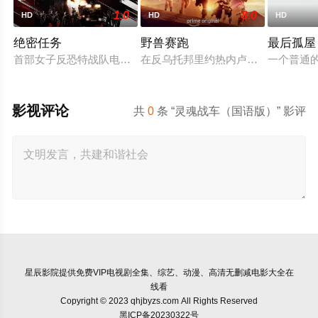
1.0
8.0
HD
HD
HD
绝密任务
野兽赛跑
最后孤屋
首部女子反恐特战队电影，面对恐怖主义恶势力，“最飒女子反恐
在反乌托邦里约热内卢废墟中，城市
一个普通的
影视评论
共
0
条 “灵魂战车（国语版）” 影评
星辰影院
提供免费VIP电视剧全集、综艺、动漫、高清无删减电影大全在
线看
Copyright © 2023 qhjbyzs.com All Rights Reserved
黑ICP备20230322号