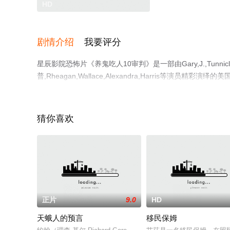
HD
剧情介绍
我要评分
星辰影院恐怖片《养鬼吃人10审判》是一部由Gary,J.,Tunnic
普,Rheagan,Wallace,Alexandra,Harris
息可移步至豆瓣电影、电视猫或剧情网等平台了解。
猜你喜欢
正片
9.0
HD
天蛾人的预言
移民保姆