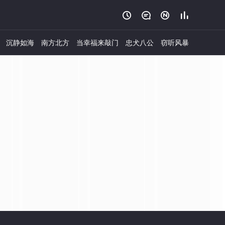




沉静如海
南方北方
当幸福来敲门
忠犬八公
窃听风暴