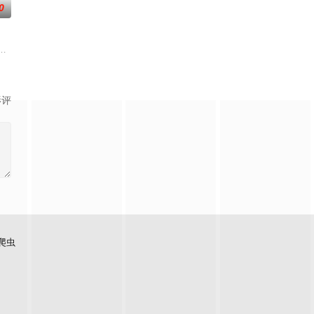
0
石桥留宿，却陷入更恐怖的诡异事件
躲避世界疫情。但他们很快意识到，他们必须面对最深的恐惧
影评
爬虫