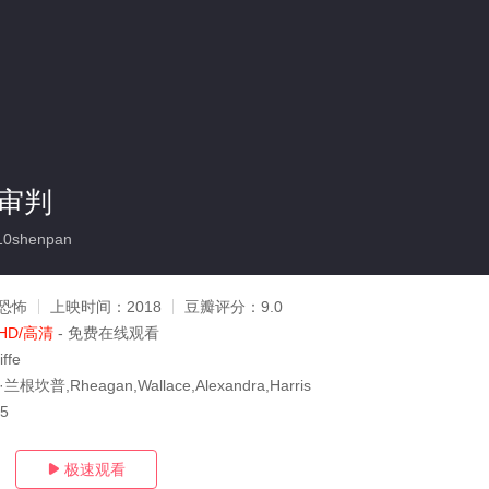
0审判
10shenpan
恐怖
上映时间：
2018
豆瓣评分：
9.0
HD/高清
- 免费在线观看
iffe
坎普,Rheagan,Wallace,Alexandra,Harris
25
极速观看
