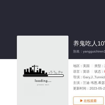
养鬼吃人1
别名：yangguichiren
地区：
美国
类型：
语言：
英语
状态：
导演：
Gary,J.,Tunnicl
主演：
兰迪·韦恩,希瑟·兰根
更新时间：
2023-05-
在线观看
