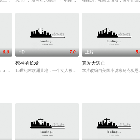
解释的不思议事件的记者
顾上东区一个家庭的孩子的同时，在纽约市拼凑出新的生活，她被迫面对一个
房地产开发商霍尔顿是一个有能力，但是脾气火暴的工作狂。一条环
在经历了校园鬼话后，骚年们回
8.0
HD
7.0
正片
5.
死神的长发
真爱大逃亡
人间恶魔的故事。曾经的大学法律系教授
 a cab driver ar
15世纪末欧洲某地，一个女人被指控为女巫而被处以火刑，复仇的故
本片改编自美国小说家马克贝恩