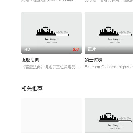
约翰（理查·基尔 Richard Gere 饰）是一位专门调查科学无法
艾莎是一名移民保姆，在照
HD
3.0
正片
驱魔法典
的士惊魂
《驱魔法典》讲述了三位美容受害者联手复仇，驱除他们心目中
Emerson Graham's nights as
相关推荐