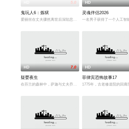
HD
5.0
HD
鬼玩人6：炼狱
灵魂伴侣2026
爱丽丝在丈夫骤然离世后深陷悲痛，受邀前往公婆的乡间庄园暂
一名男子获得了一个人工智
HD
7.0
HD
疑婴夜生
菲律宾恐怖故事17
在芬兰的森林中，萨迦与丈夫乔恩迎来了为人父母的新篇章。然
1775年，古老修道院的回