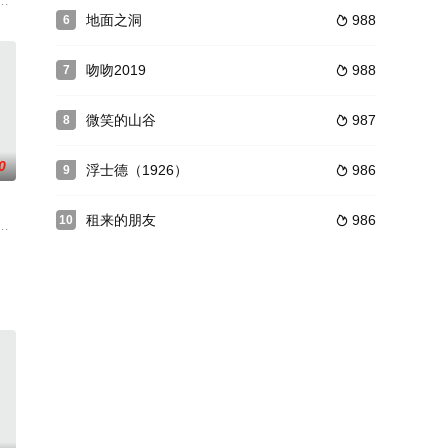
保指令的颁布，可能要使他的梦幻工
来决定好好读书，不久后大学联考将至，骚年们听说有个学长在庙里祈福
地面之洞
988
6

吻吻2019
988
7

微笑的山谷
987
8

0
浮士德（1926）
986
9

租来的朋友
986
10

事由此展开。。。这部意大利经典
的《冷眼旁观》，讲述一个孤独年迈的私家侦探，在一桩跟踪一个女强盗