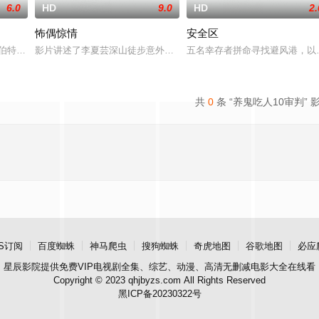
6.0
HD
9.0
HD
2.
怖偶惊情
安全区
》和《单身白人女性》的启发，《强
兰伯特，昆汀·杜佩的《现实》）今晚过得很糟糕。在前男友工作的俱乐部与
影片讲述了李夏芸深山徒步意外坠崖后闯入隐秘古宅求救，得男主人
五名幸存者拼命寻找避风港，以
共
0
条 “养鬼吃人10审判” 
S订阅
百度蜘蛛
神马爬虫
搜狗蜘蛛
奇虎地图
谷歌地图
必应
星辰影院
提供免费VIP电视剧全集、综艺、动漫、高清无删减电影大全在线看
Copyright © 2023 qhjbyzs.com All Rights Reserved
黑ICP备20230322号