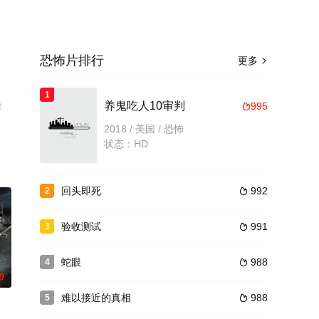
恐怖片排行
更多

1
信
养鬼吃人10审判
995

2018 / 美国 / 恐怖
状态：HD
回头即死
992
2

验收测试
991
3

蛇眼
988
4

0
难以接近的真相
988
5
