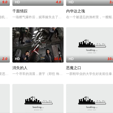
9.0
HD
4.0
HD
3.
千面情踪
内华达之瑰
住，试图和丈夫的家人互相慰藉，一同走
能机器人，以应对刚刚去世的妻子的去世。 为了创造一个真正有知觉的伴侣
一场燃气爆炸后，妮蒂娅失去了部分记忆，男友迈克尔也随之失踪。
在一个被遗忘的渔村里，一艘船
2.0
HD
10.0
HD
10.
消失的人
恶魔之口
而萨迦的喜悦被一股令人发寒的疑惧笼罩
廊里恶灵潜藏，血腥诅咒悄然蔓延，修女们接连坠入死亡深渊；2025年
一个寻常的清晨，唐宇（郑恺 饰）的儿子在楼梯间凭空消失；隔壁单
一群刚毕业的大学生好友前往泰