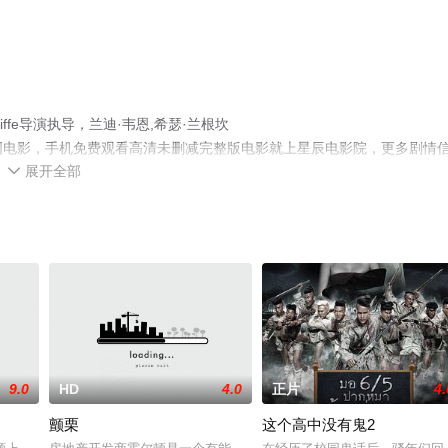
liffe导演执导，兰迪·韦恩,希瑟·兰根坎
等演员精彩演绎的美国电影，手机免费观看高清未删减完整版电影就上星辰电影院，更多剧情
展开全部

9.0
HD
4.0
正片
4.
颤栗
这个高中没有鬼2