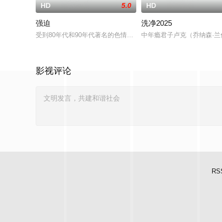
HD
5.0
HD
强迫
洗净2025
受到80年代和90年代著名的色情惊悚片《致命吸引力》、《本能
中年瘾君子卢克（乔纳森·
影视评论
RS