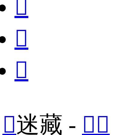




迷藏 -

