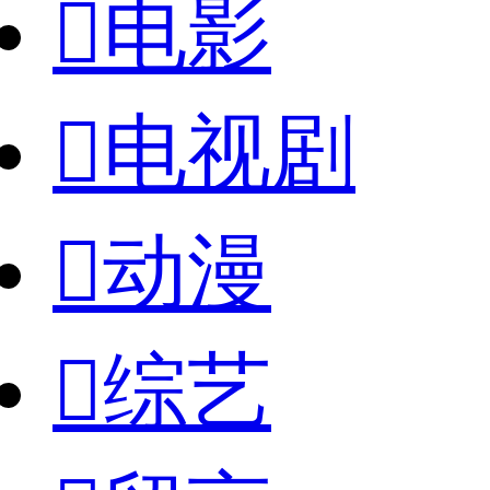

电影

电视剧

动漫

综艺